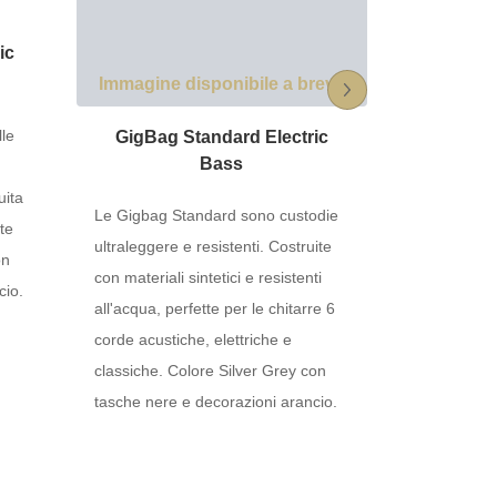
ic
Immagine disponibile a breve
Immagine 
lle
GigBag Standard Electric
Gigbag S
Bass
Aco
uita
Le Gigbag Standard sono custodie
None
nte
ultraleggere e resistenti. Costruite
on
con materiali sintetici e resistenti
cio.
all'acqua, perfette per le chitarre 6
corde acustiche, elettriche e
classiche. Colore Silver Grey con
tasche nere e decorazioni arancio.