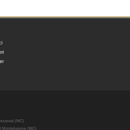
ci
ri
er
Recanati (MC)
010 Montelupone (MC)