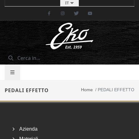
IT
Facebook
Instagram
Twitter
Youtube
PEDALI EFFETTO
Home
/
PEDALI EFFETTO
Footer
Azienda
Materiali