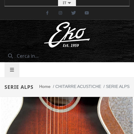
IT
Facebook
Instagram
Twitter
Youtube
SERIE ALPS
Home
/
CHITARRE ACUSTICHE
/
SERIE ALPS