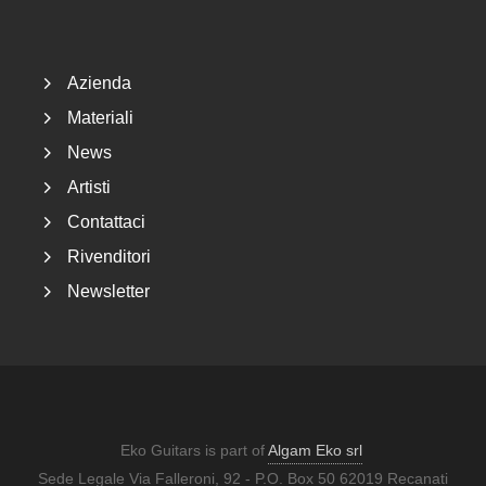
Footer
Azienda
Materiali
News
Artisti
Contattaci
Rivenditori
Newsletter
Eko Guitars is part of
Algam Eko srl
Sede Legale Via Falleroni, 92 - P.O. Box 50 62019 Recanati