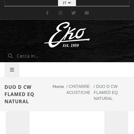
IT
Facebook
Instagram
Twitter
Youtube
DUO D CW
Home
/
CHITARRE
/
DUO D CW
ACUSTICHE
FLAMED EQ
FLAMED EQ
NATURAL
NATURAL