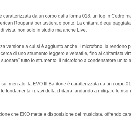
 è caratterizzata da un corpo dalla forma 018, un top in Cedro 
 American Roupanà per tastiera e ponte. La chitarra è equipagg
di vista, non solo in studio ma anche Live.
za versione a cui si è aggiunto anche il microfono, la rendono perf
ca di uno strumento leggero e versatile, fino al chitarrista virt
ar suonare" tutto lo strumento: il microfono a condensatore unito
ti sul mercato, la EVO III Baritone è caratterizzata da un corpo 0
le fondamentali gravi della chitarra, andando a mitigare le riso
zione che EKO mette a disposizione del musicista, offrendo caratt