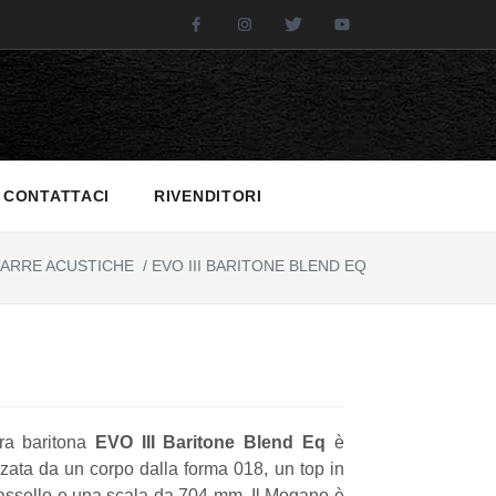
Facebook
Instagram
Twitter
Youtube
CONTATTACI
RIVENDITORI
ARRE ACUSTICHE
/
EVO III BARITONE BLEND EQ
rra baritona
EVO III Baritone Blend Eq
è
zzata da un corpo dalla forma 018, un top in
ssello e una scala da 704 mm. Il Mogano è