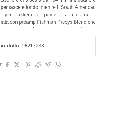
o per fasce e fondo, mentre il South American
 per tastiera e ponte. La chitarra è
iata con preamp Fishman Presys Blend che
esto strumento impeccabile sotto ogni punto
 non solo in studio ma anche Live.
prodotto:
06217238
: