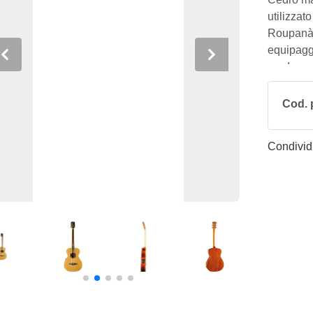
utilizzat
Roupanà
equipagg
Previous
Next
rende qu
di vista,
Cod. 
Condividi