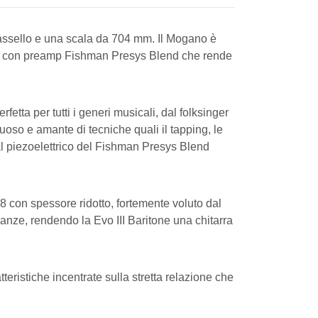
massello e una scala da 704 mm. Il Mogano è
iata con preamp Fishman Presys Blend che rende
etta per tutti i generi musicali, dal folksinger
uoso e amante di tecniche quali il tapping, le
 al piezoelettrico del Fishman Presys Blend
18 con spessore ridotto, fortemente voluto dal
nanze, rendendo la Evo III Baritone una chitarra
eristiche incentrate sulla stretta relazione che