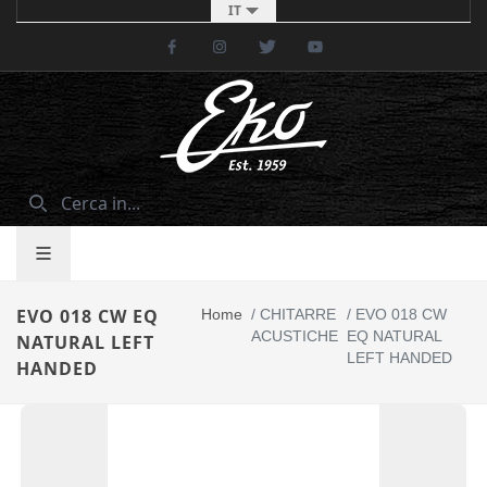
IT
Facebook
Instagram
Twitter
Youtube
EVO 018 CW EQ
Home
/
CHITARRE
/
EVO 018 CW
ACUSTICHE
EQ NATURAL
NATURAL LEFT
LEFT HANDED
HANDED