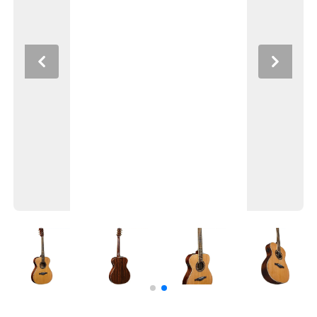
Previous
Next