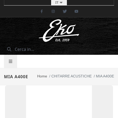
IT
Facebook
Instagram
Twitter
Youtube
MIA A400E
Home
/
CHITARRE ACUSTICHE
/
MIA A400E