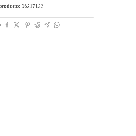
prodotto:
06217122
: