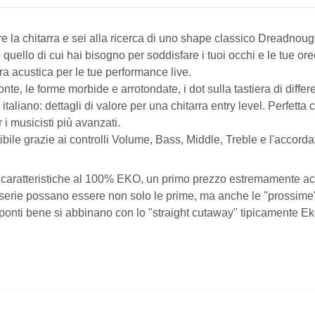
re la chitarra e sei alla ricerca di uno shape classico Dreadnoug
o quello di cui hai bisogno per soddisfare i tuoi occhi e le tue
ra acustica per le tue performance live.
ponte, le forme morbide e arrotondate, i dot sulla tastiera di diff
 italiano: dettagli di valore per una chitarra entry level. Perfett
i musicisti più avanzati.
bile grazie ai controlli Volume, Bass, Middle, Treble e l'accord
 caratteristiche al 100% EKO, un primo prezzo estremamente acce
sta serie possano essere non solo le prime, ma anche le "prossime
 ponti bene si abbinano con lo "straight cutaway" tipicamente Ek