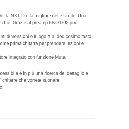
ht, la NXT D è la migliore delle scelte. Una
 orecchie. Grazie al preamp EKO G03 puoi
erenti dimensioni e il logo X al dodicesimo tasto
a come prima chitarra per prendere lezioni e
atore integrato con funzione Mute.
ssibile e in più una ricerca del dettaglio e
" chitarre che vorrete suonare.
o.