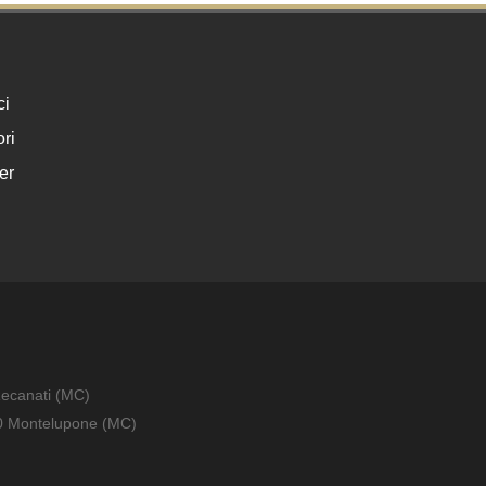
ci
ri
er
Recanati (MC)
010 Montelupone (MC)