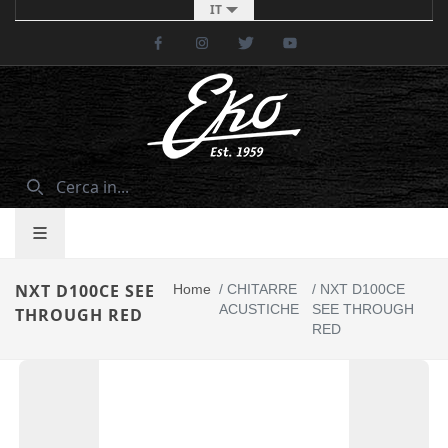
IT
Facebook
Instagram
Twitter
Youtube
NXT D100CE SEE
Home
/
CHITARRE
/
NXT D100CE
ACUSTICHE
SEE THROUGH
THROUGH RED
RED