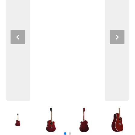
Previous
Next