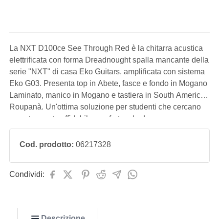
La NXT D100ce See Through Red è la chitarra acustica
elettrificata con forma Dreadnought spalla mancante della
serie "NXT" di casa Eko Guitars, amplificata con sistema
Eko G03. Presenta top in Abete, fasce e fondo in Mogano
Laminato, manico in Mogano e tastiera in South American
Roupanà. Un'ottima soluzione per studenti che cercano
uno strumento affidabile, confortevole da suonare, con un
suono equilibrato, utilizzabile anche sul palco e con un
ottimo rapporto qual
Cod. prodotto:
06217328
Condividi:
Descrizione