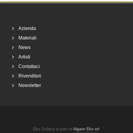
Footer
Azienda
Materiali
News
Artisti
Contattaci
Rivenditori
Newsletter
Eko Guitars is part of
Algam Eko srl