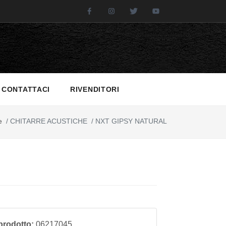
Facebook
Instagram
Twitter
Youtube
CONTATTACI
RIVENDITORI
e
/
CHITARRE ACUSTICHE
/
NXT GIPSY NATURAL
prodotto:
06217045