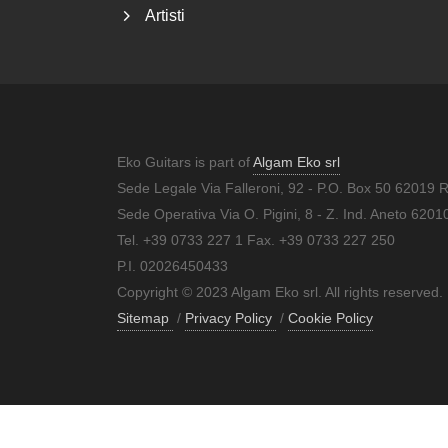
Artisti
Eko Guitars is part of
Algam Eko srl
Sede Legale Via Falleroni, 92 - P.O. Box 50 62019 
Sede Operativa Via O. Pigini, 8 - Z. Ind. Aneto 62
Tel. +39 0733 227 1 Fax. +39 0733 227 250
P.I. 02026450433
Copyright © 2023 Algam Eko srl. All rights reserved.
Sitemap
/
Privacy Policy
/
Cookie Policy