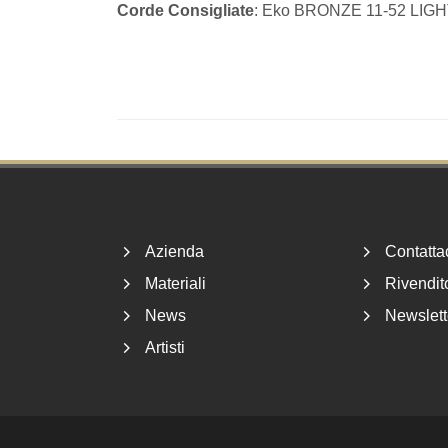
Corde Consigliate
: Eko BRONZE 11-52 LIG
Footer
Azienda
Contatta
Materiali
Rivendito
News
Newslett
Artisti