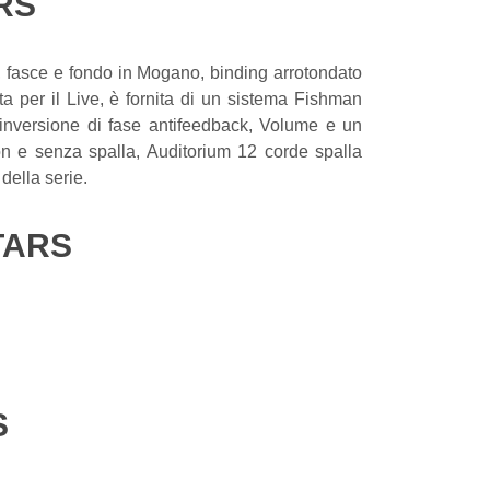
RS
op, fasce e fondo in Mogano, binding arrotondato
 per il Live, è fornita di un sistema Fishman
i inversione di fase antifeedback, Volume e un
 e senza spalla, Auditorium 12 corde spalla
della serie.
TARS
S