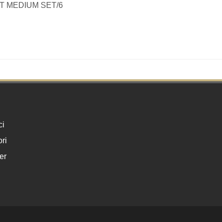
HT MEDIUM SET/6
ci
ri
er