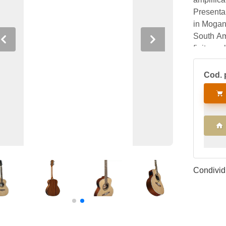
Presenta 
in Mogan
South Am
Previous
Next
finitura 
lunghezz
rapporto 
Cod. 
chit
Condividi