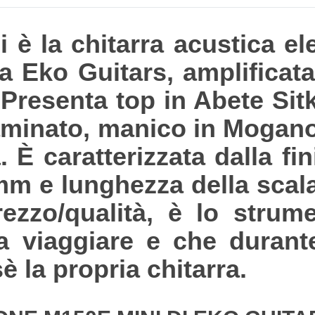
 la chitarra acustica elet
a Eko Guitars, amplificat
Presenta top in Abete Sit
minato, manico in Mogano 
 caratterizzata dalla fin
3mm e lunghezza della sca
ezzo/qualità, è lo strume
a viaggiare e che durant
 la propria chitarra.