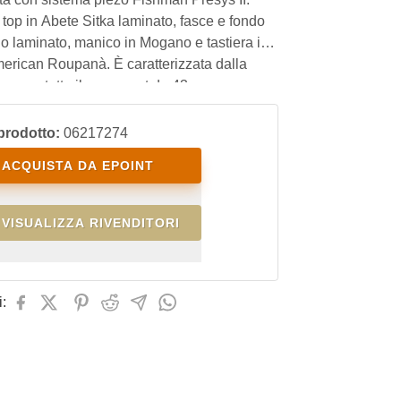
top in Abete Sitka laminato, fasce e fondo
o laminato, manico in Mogano e tastiera in
erican Roupanà. È caratterizzata dalla
gloss su tutto il corpo, nut da 43mm e
a della scala di 600mm. Con un ottimo
prezzo/qualità, è lo strumento perfetto per il
prodotto:
06217274
ACQUISTA DA EPOINT
VISUALIZZA RIVENDITORI
: