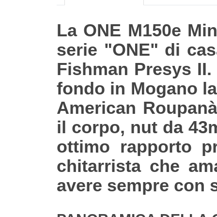
La ONE M150e Mini è
serie "ONE" di cas
Fishman Presys II. 
fondo in Mogano la
American Roupanà. È
il corpo, nut da 4
ottimo rapporto pr
chitarrista che am
avere sempre con sè