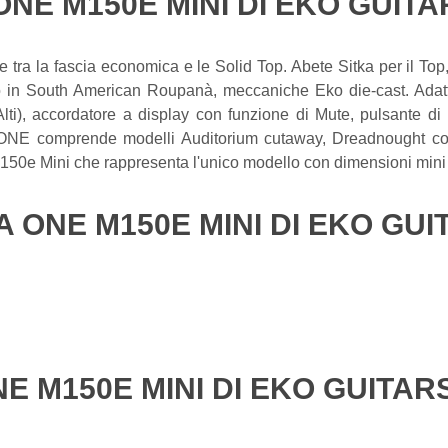
NE M150E MINI DI EKO GUITA
le tra la fascia economica e le Solid Top. Abete Sitka per il T
o in South American Roupanà, meccaniche Eko die-cast. Adatta
e Alti), accordatore a display con funzione di Mute, pulsante d
e ONE comprende modelli Auditorium cutaway, Dreadnought con
a M150e Mini che rappresenta l'unico modello con dimensioni mini 
A ONE M150E MINI DI EKO GUI
E M150E MINI DI EKO GUITAR