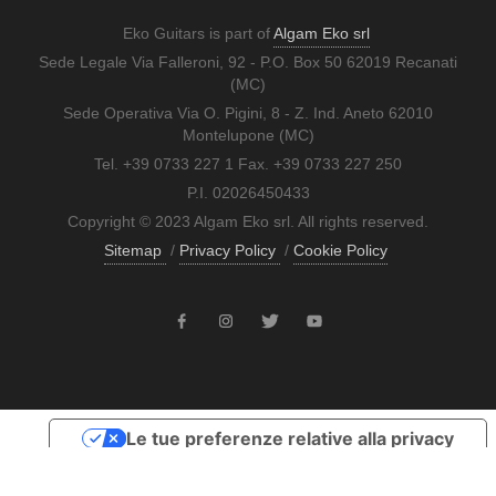
Eko Guitars is part of
Algam Eko srl
Sede Legale Via Falleroni, 92 - P.O. Box 50 62019 Recanati
(MC)
Sede Operativa Via O. Pigini, 8 - Z. Ind. Aneto 62010
Montelupone (MC)
Tel. +39 0733 227 1 Fax. +39 0733 227 250
P.I. 02026450433
Copyright © 2023 Algam Eko srl. All rights reserved.
Sitemap
/
Privacy Policy
/
Cookie Policy
Le tue preferenze relative alla privacy
Informativa sulla raccolta