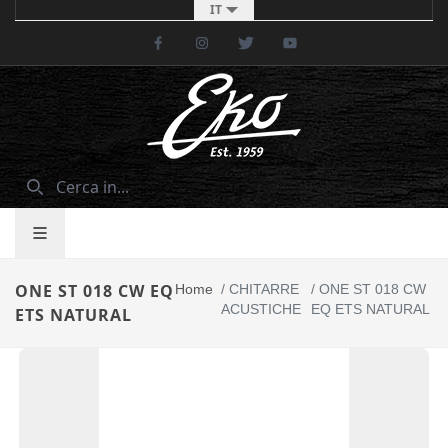
IT
Facebook
Instagram
Twitter
Youtube
ONE ST 018 CW EQ
Home
/
CHITARRE
/
ONE ST 018 CW
ACUSTICHE
EQ ETS NATURAL
ETS NATURAL