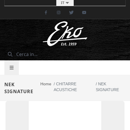
IT
Facebook
Instagram
Twitter
Youtube
NEK
Home
/
CHITARRE
/
NEK
ACUSTICHE
SIGNATURE
SIGNATURE