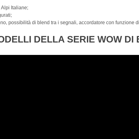
Alpi Italiane;
urati;
, possibilità di blend tra i segnali, accordatore con funzione di
ODELLI DELLA SERIE WOW DI