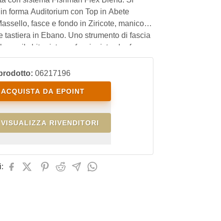
 in forma Auditorium con Top in Abete
Massello, fasce e fondo in Ziricote, manico in
 tastiera in Ebano. Uno strumento di fascia
le per il chitarrista professionista che fa
ive e in studio di registrazione.
prodotto:
06217196
ACQUISTA DA EPOINT
VISUALIZZA RIVENDITORI
: