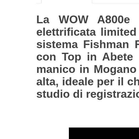
La WOW A800e SZ
elettrificata limit
sistema Fishman F
con Top in Abete I
manico in Mogano e
alta, ideale per il c
studio di registrazi