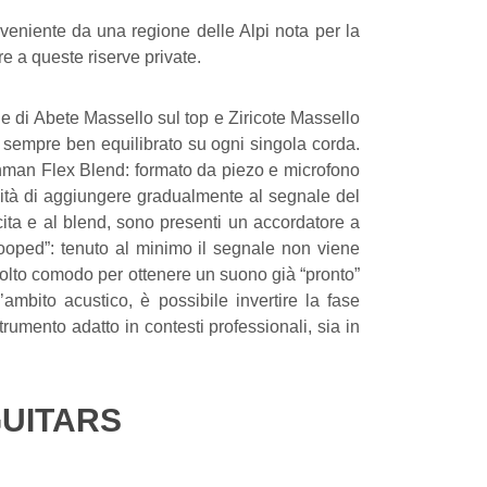
proveniente da una regione delle Alpi nota per la
re a queste riserve private.
 di Abete Massello sul top e Ziricote Massello
e sempre ben equilibrato su ogni singola corda.
shman Flex Blend: formato da piezo e microfono
ilità di aggiungere gradualmente al segnale del
scita e al blend, sono presenti un accordatore a
cooped”: tenuto al minimo il segnale non viene
molto comodo per ottenere un suono già “pronto”
ambito acustico, è possibile invertire la fase
umento adatto in contesti professionali, sia in
GUITARS