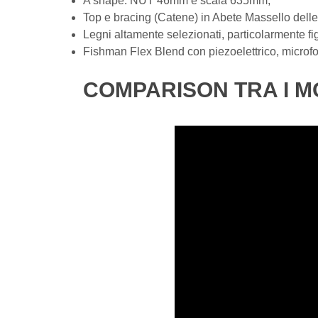
A shape: NUT 46mm e scala 635mm;
Top e bracing (Catene) in Abete Massello delle 
Legni altamente selezionati, particolarmente fig
Fishman Flex Blend con piezoelettrico, microfono
COMPARISON TRA I M