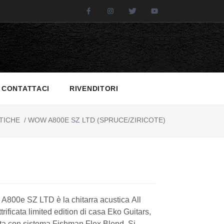
Facebook
Instagram
Twitter
Youtube
CONTATTACI
RIVENDITORI
TICHE
/
WOW A800E SZ LTD (SPRUCE/ZIRICOTE)
800e SZ LTD è la chitarra acustica All
ttrificata limited edition di casa Eko Guitars,
ata con sistema Fishman Flex Blend. Si