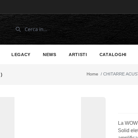
LEGACY
NEWS
ARTISTI
CATALOGHI
)
Home
/
CHITARRE ACUS
La WOW A
Solid ele
amplific