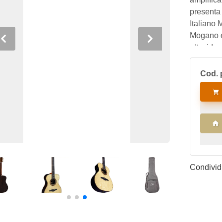
presenta
Italiano 
Mogano e
Previous
Next
alta, idea
attività l
Cod. 
Condividi