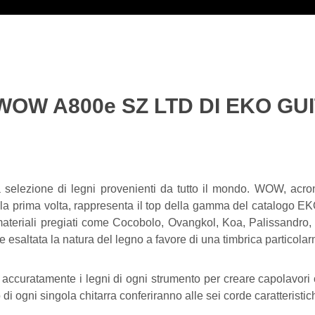
OW A800e SZ LTD DI EKO GU
selezione di legni provenienti da tutto il mondo. WOW, acr
 la prima volta, rappresenta il top della gamma del catalogo EKO
teriali pregiati come Cocobolo, Ovangkol, Koa, Palissandro, S
e esaltata la natura del legno a favore di una timbrica particola
a accuratamente i legni di ogni strumento per creare capolavori 
o di ogni singola chitarra conferiranno alle sei corde caratterist