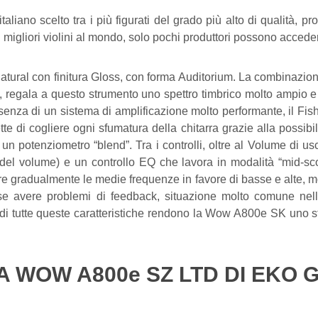
taliano scelto tra i più figurati del grado più alto di qualità, 
i migliori violini al mondo, solo pochi produttori possono accede
ural con finitura Gloss, con forma Auditorium. La combinazione
ta, regala a questo strumento uno spettro timbrico molto ampio 
esenza di un sistema di amplificazione molto performante, il Fi
e di cogliere ogni sfumatura della chitarra grazie alla possib
 un potenziometro “blend”. Tra i controlli, oltre al Volume di u
 del volume) e un controllo EQ che lavora in modalità “mid-s
rre gradualmente le medie frequenze in favore di basse e alte, 
se avere problemi di feedback, situazione molto comune nell’
i tutte queste caratteristiche rendono la Wow A800e SK uno str
A WOW A800e SZ LTD DI EKO 