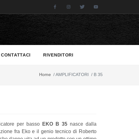
Facebook
Instagram
Twitter
Youtube
CONTATTACI
RIVENDITORI
Home
/
AMPLIFICATORI
/
B 35
ficatore per basso
EKO B 35
nasce dalla
zione fra Eko e il genio tecnico di Roberto
i, che danno vita ad un prodotto con un ottimo