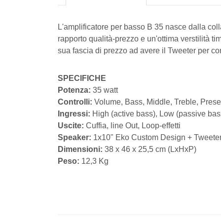
L'amplificatore per basso B 35 nasce dalla coll
rapporto qualità-prezzo e un'ottima verstilità t
sua fascia di prezzo ad avere il Tweeter per con
SPECIFICHE
Potenza:
35 watt
Controlli:
Volume, Bass, Middle, Treble, Pres
Ingressi:
High (active bass), Low (passive bas
Uscite:
Cuffia, line Out, Loop-effetti
Speaker:
1x10" Eko Custom Design + Tweete
Dimensioni:
38 x 46 x 25,5 cm (LxHxP)
Peso:
12,3 Kg