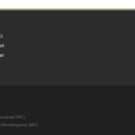
ci
ri
er
Recanati (MC)
010 Montelupone (MC)