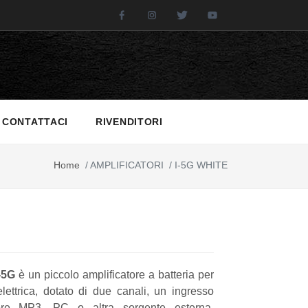
Facebook
Instagram
Twitter
Youtube
CONTATTACI
RIVENDITORI
Home
/
AMPLIFICATORI
/
I-5G WHITE
-5G
è un piccolo amplificatore a batteria per
elettrica, dotato di due canali, un ingresso
tore MP3, PC o altra sorgente esterna,