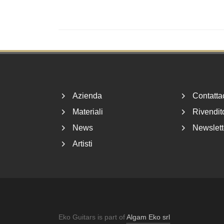
Footer
Azienda
Contatta
Materiali
Rivendito
News
Newslett
Artisti
Eko Guitars is part of
Algam Eko srl