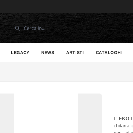
LEGACY
NEWS
ARTISTI
CATALOGHI
L'
EKO I
chitarra 
per let