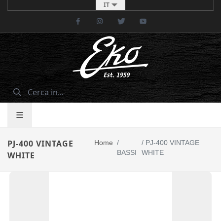
IT
Facebook
Instagram
Twitter
Youtube
PJ-400 VINTAGE
Home
/
/
PJ-400 VINTAGE
BASSI
WHITE
WHITE