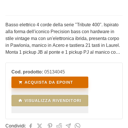
Basso elettrico 4 corde della serie "Tribute 400". Ispirato
alla forma dell'iconico Precision bass con hardware in
stile vintage ma con un'elettronica ibrida, presenta corpo
in Pawlonia, manico in Acero e tastiera 21 tasti in Laurel.
Monta 1 pickup JB al ponte e 1 pickup PJ al manico con
controlli di Volume per ogni pickup e 1 tono. Ideale per il
bassista che desidera uno strumento affidabile, versatile,
Cod. prodotto:
05134045
performante e ad un costo contenuto.
ACQUISTA DA EPOINT
VISUALIZZA RIVENDITORI
Condividi: