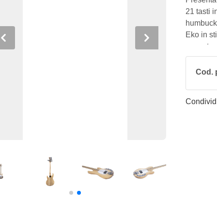
21 tasti 
humbucker
Eko in s
Previous
Next
cromate. 
anche con 
Cod. 
Condividi