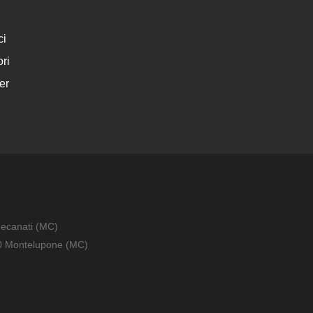
ci
ri
er
Recanati (MC)
010 Montelupone (MC)