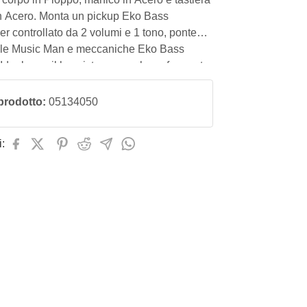
in Acero. Monta un pickup Eko Bass
 controllato da 2 volumi e 1 tono, ponte
tile Music Man e meccaniche Eko Bass
Ideale per il bassista pop-rock, performante
l'utilizzo del plettro.
prodotto:
05134050
: