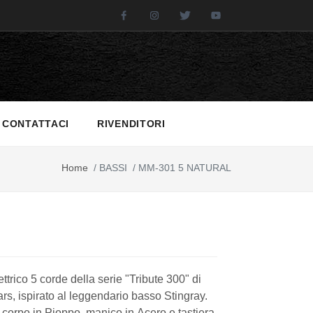
Facebook
Instagram
Twitter
Youtube
CONTATTACI
RIVENDITORI
Home
/
BASSI
/
MM-301 5 NATURAL
ttrico 5 corde della serie "Tribute 300" di
rs, ispirato al leggendario basso Stingray.
corpo in Pioppo, manico in Acero e tastiera