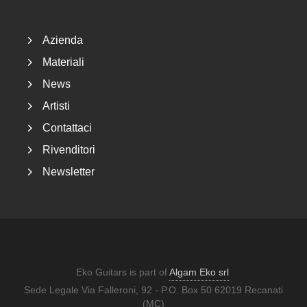
Azienda
Materiali
News
Artisti
Contattaci
Rivenditori
Newsletter
Eko Guitars is part of
Algam Eko srl
Sede Legale Via Falleroni, 92 - P.O. Box 50 62019 Recanati
(MC)