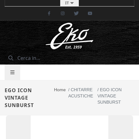
IT
Facebook
Instagram
Twitter
Youtube
EGO ICON
Home
/
CHITARRE
/
EGO ICON
ACUSTICHE
VINTAGE
VINTAGE
SUNBURST
SUNBURST