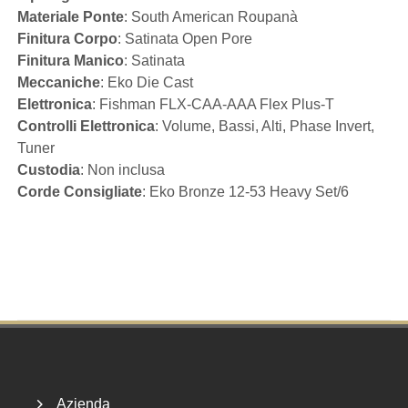
Materiale Ponte
: South American Roupanà
Finitura Corpo
: Satinata Open Pore
Finitura Manico
: Satinata
Meccaniche
: Eko Die Cast
Elettronica
: Fishman FLX-CAA-AAA Flex Plus-T
Controlli Elettronica
: Volume, Bassi, Alti, Phase Invert,
Tuner
PLAYLIST
Custodia
: Non inclusa
DUO Series
Corde Consigliate
: Eko Bronze 12-53 Heavy Set/6
10 video • 40:12
Eko Guitars DUO D CW Eq - Presentazione + Audio Test
1
307
Eko Guitars DUO 018 CW EQ Flamed+ - Presentazione + Audio Test
2
259
Eko Guitars DUO 018 CW EQ - Presentazione + Audio Test
3
399
Footer
Eko Guitars DUO D CW Eq - Audio Test
4
143
Eko Guitars DUO 018 CW Eq Flamed+ - Audio Test
5
141
Azienda