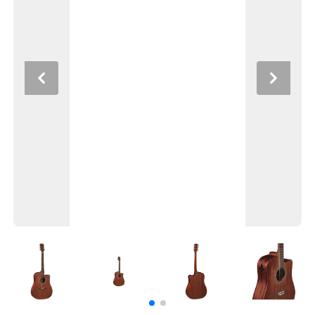
Previous
Next