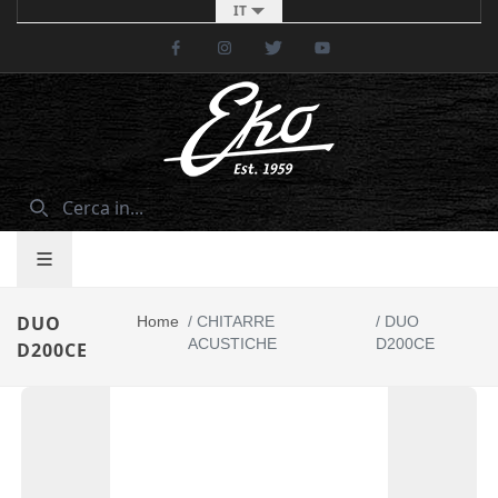
IT
Facebook
Instagram
Twitter
Youtube
DUO
Home
/
CHITARRE
/
DUO
ACUSTICHE
D200CE
D200CE