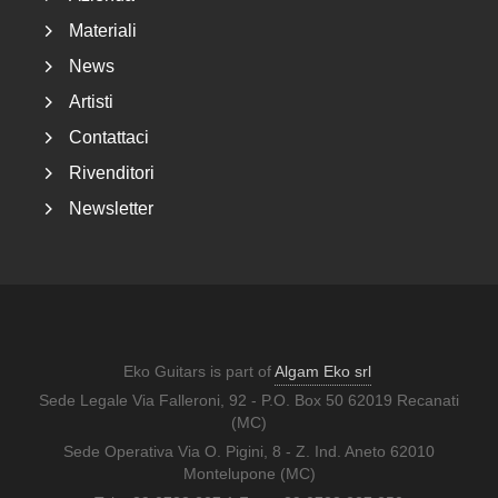
Eko Guitars DUO 018 CW EQ - Audio Test
6
157
Materiali
News
Eko Guitars | Duo Series (ENG)
7
237
Artisti
Eko Guitars | DUO Series - Comparison tra i modelli
8
156
Contattaci
Eko Guitars | Duo P200e MM - Chitarra acustica parlor
9
236
Rivenditori
Eko Guitars | DUO A200e - Demo di Fabio Carbone
10
377
Newsletter
Eko Guitars is part of
Algam Eko srl
Sede Legale Via Falleroni, 92 - P.O. Box 50 62019 Recanati
(MC)
Sede Operativa Via O. Pigini, 8 - Z. Ind. Aneto 62010
Montelupone (MC)