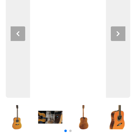
Previous
Next