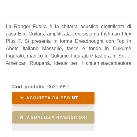
La Ranger Futura è la chitarra acustica elettrificata di
casa Eko Guitars, amplificata con sistema Fishman Flex
Plus T. Si presenta in forma Dreadnought con Top in
Abete Italiano Massello, fasce e fondo in Oukumè
Figurato, manico in Oukumè Figurato e tastiera in South
American Roupanà. Ideale per il chitarrista/cantautore
che ama accompagnarsi soprattutto con tecnica
strumming, perfetta per contesti live e in studio di
registrazione.
Cod. prodotto:
06216951
ACQUISTA DA EPOINT
VISUALIZZA RIVENDITORI