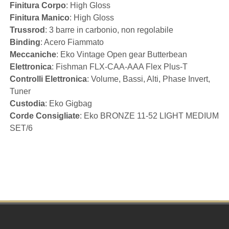
Finitura Corpo
: High Gloss
Finitura Manico
: High Gloss
Trussrod
: 3 barre in carbonio, non regolabile
Binding
: Acero Fiammato
Meccaniche
: Eko Vintage Open gear Butterbean
Elettronica
: Fishman FLX-CAA-AAA Flex Plus-T
Controlli Elettronica
: Volume, Bassi, Alti, Phase Invert,
Tuner
Custodia
: Eko Gigbag
Corde Consigliate
: Eko BRONZE 11-52 LIGHT MEDIUM
SET/6
Footer