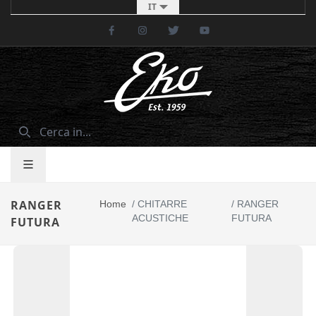
IT
Facebook
Instagram
Twitter
Youtube
RANGER
Home
/
CHITARRE
/
RANGER
ACUSTICHE
FUTURA
FUTURA