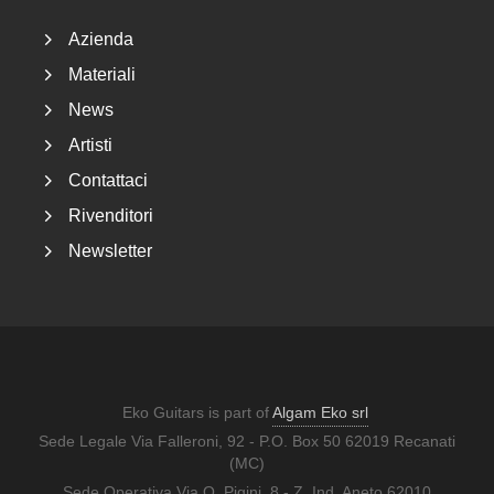
Azienda
Materiali
News
Artisti
Contattaci
Rivenditori
Newsletter
Eko Guitars is part of
Algam Eko srl
Sede Legale Via Falleroni, 92 - P.O. Box 50 62019 Recanati
(MC)
Sede Operativa Via O. Pigini, 8 - Z. Ind. Aneto 62010