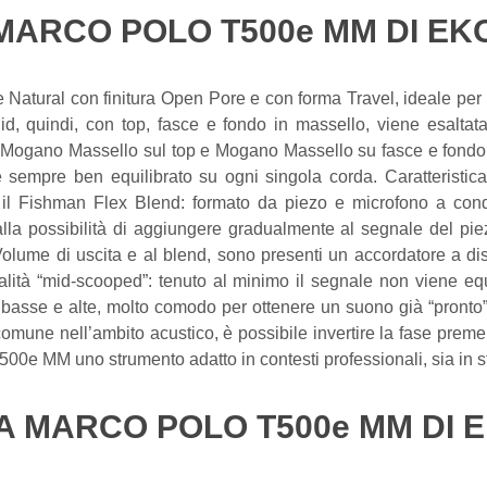
ARCO POLO T500e MM DI EK
Natural con finitura Open Pore e con forma Travel, ideale pe
d, quindi, con top, fasce e fondo in massello, viene esaltat
 Mogano Massello sul top e Mogano Massello su fasce e fondo, f
 sempre ben equilibrato su ogni singola corda. Caratteristi
, il Fishman Flex Blend: formato da piezo e microfono a cond
alla possibilità di aggiungere gradualmente al segnale del pie
l Volume di uscita e al blend, sono presenti un accordatore a d
ità “mid-scooped”: tenuto al minimo il segnale non viene equ
basse e alte, molto comodo per ottenere un suono già “pronto” p
omune nell’ambito acustico, è possibile invertire la fase premen
00e MM uno strumento adatto in contesti professionali, sia in st
LA MARCO POLO T500e MM DI 