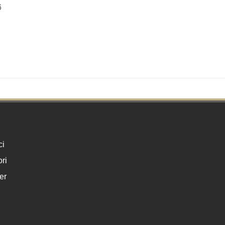
6
ci
ri
er