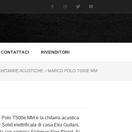
Facebook
Instagram
Twitter
Youtube
CONTATTACI
RIVENDITORI
HITARRE ACUSTICHE
/
MARCO POLO T500E MM
 Polo T500e MM è la chitarra acustica
l Solid elettrificata di casa Eko Guitars,
ata con sistema Fishman Flex Blend. Si