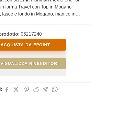
 in forma Travel con Top in Mogano
, fasce e fondo in Mogano, manico in
tastiera in Santos. Ideale per il chitarrista
iaggiare e che non rinuncia a portare
prodotto:
06217240
n sè la chitarra.
ACQUISTA DA EPOINT
VISUALIZZA RIVENDITORI
: