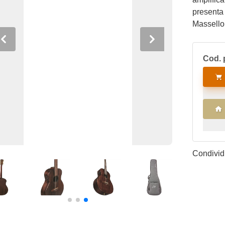
presenta
Massello
Mogano e 
Previous
Next
che ama v
Cod. 
sempre co
Condividi