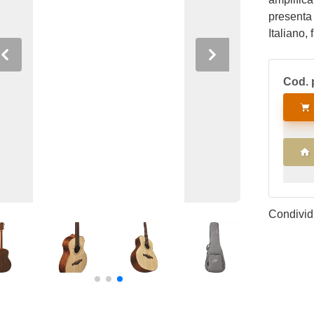
presenta 
Italiano,
Mogano e 
Previous
Next
che ama v
Cod. 
sempre co
Condividi