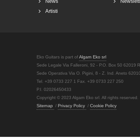
News
Newslett
Artisti
Eko Guitars is part of
Algam Eko srl
Sede Legale Via Falleroni, 92 - P.O. Box 50 62019 
Sede Operativa Via O. Pigini, 8 - Z. Ind. Aneto 62
Tel. +39 0733 227 1 Fax. +39 0733 227 250
P.I. 02026450433
Copyright © 2023 Algam Eko srl. All rights reserved.
Sitemap
/
Privacy Policy
/
Cookie Policy