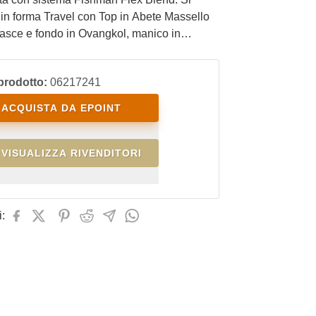
in forma Travel con Top in Abete Massello
 fasce e fondo in Ovangkol, manico in
tastiera in Santos. Ideale per il chitarrista
iaggiare e che non rinuncia a portare
prodotto:
06217241
n sè la chitarra.
ACQUISTA DA EPOINT
VISUALIZZA RIVENDITORI
: