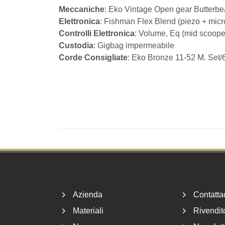
Meccaniche
: Eko Vintage Open gear Butterb
Elettronica
: Fishman Flex Blend (piezo + micr
Controlli Elettronica
: Volume, Eq (mid scoope
Custodia
: Gigbag impermeabile
Corde Consigliate
: Eko Bronze 11-52 M. Set/
Footer
Azienda
Contatta
Materiali
Rivendito