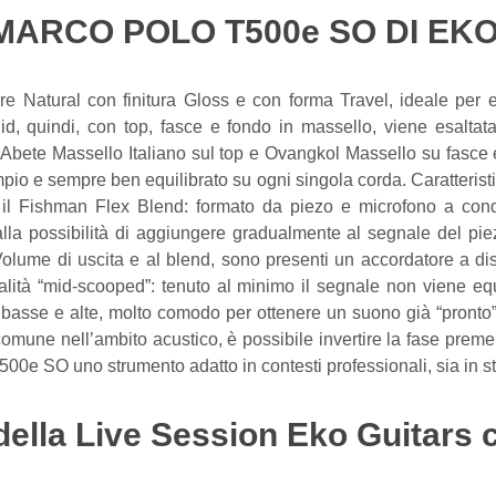
ARCO POLO T500e SO DI EKO
e Natural con finitura Gloss e con forma Travel, ideale per 
d, quindi, con top, fasce e fondo in massello, viene esaltat
Abete Massello Italiano sul top e Ovangkol Massello su fasce e 
pio e sempre ben equilibrato su ogni singola corda. Caratteris
, il Fishman Flex Blend: formato da piezo e microfono a cond
alla possibilità di aggiungere gradualmente al segnale del pie
l Volume di uscita e al blend, sono presenti un accordatore a d
ità “mid-scooped”: tenuto al minimo il segnale non viene equ
basse e alte, molto comodo per ottenere un suono già “pronto” p
omune nell’ambito acustico, è possibile invertire la fase premen
00e SO uno strumento adatto in contesti professionali, sia in stu
 della Live Session Eko Guitars 