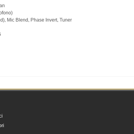
ean
ofono)
d), Mic Blend, Phase Invert, Tuner
6
ci
ri