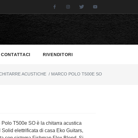
Facebook
Instagram
Twitter
Youtube
CONTATTACI
RIVENDITORI
CHITARRE ACUSTICHE
/
MARCO POLO T500E SO
 Polo T500e SO è la chitarra acustica
l Solid elettrificata di casa Eko Guitars,
ata con sistema Fishman Flex Blend. Si