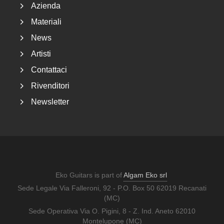
Azienda
Materiali
News
Artisti
Contattaci
Rivenditori
Newsletter
Eko Guitars is part of
Algam Eko srl
Sede Legale Via Falleroni, 92 - P.O. Box 50 62019 Recanati
(MC)
Sede Operativa Via O. Pigini, 8 - Z. Ind. Aneto 62010
Montelupone (MC)