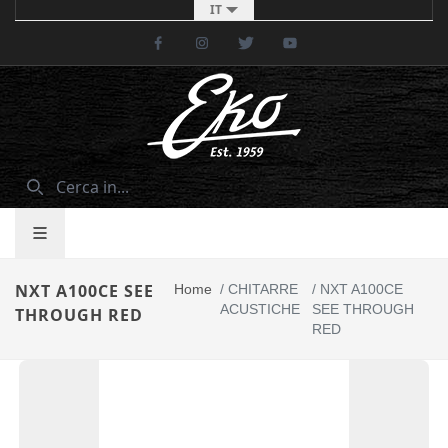
IT
Facebook
Instagram
Twitter
Youtube
NXT A100CE SEE
Home
/
CHITARRE
/
NXT A100CE
ACUSTICHE
SEE THROUGH
THROUGH RED
RED