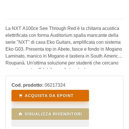
La NXT A100ce See Through Red è la chitarra acustica
elettrificata con forma Auditorium spalla mancante della
serie "NXT" di casa Eko Guitars, amplificata con sistema
Eko G03. Presenta top in Abete, fasce e fondo in Mogano
Laminato, manico in Mogano e tastiera in South American
Roupanà. Un'ottima soluzione per studenti che cercano
uno strumento affidabile, confortevole da suonare, con un
suono equilibrato, utilizzabile anche sul palco e con un
ottimo rapporto quali
Cod. prodotto:
06217324
ACQUISTA DA EPOINT
VISUALIZZA RIVENDITORI