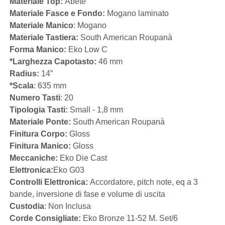
Materiale Top:
Abete
Materiale Fasce e Fondo:
Mogano laminato
Materiale Manico
: Mogano
Materiale Tastiera:
South American Roupanà
Forma Manico:
Eko Low C
*Larghezza Capotasto:
46 mm
Radius:
14”
*Scala
: 635 mm
Numero Tasti
: 20
Tipologia Tasti:
Small - 1,8 mm
Materiale Ponte:
South American Roupanà
Finitura Corpo:
Gloss
Finitura Manico:
Gloss
Meccaniche:
Eko Die Cast
Elettronica:
Eko G03
Controlli Elettronica:
Accordatore, pitch note, eq a 3
bande, inversione di fase e volume di uscita
Custodia
: Non Inclusa
Corde Consigliate:
Eko Bronze 11-52 M. Set/6