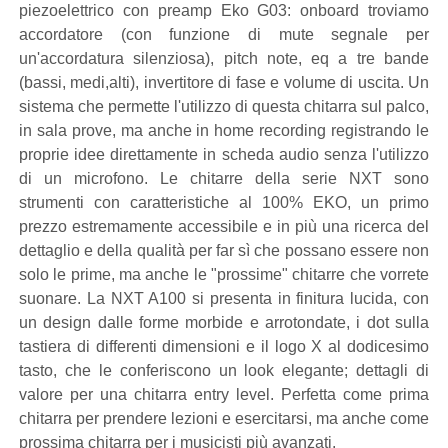
piezoelettrico con preamp Eko G03: onboard troviamo
accordatore (con funzione di mute segnale per
un'accordatura silenziosa), pitch note, eq a tre bande
(bassi, medi,alti), invertitore di fase e volume di uscita. Un
sistema che permette l'utilizzo di questa chitarra sul palco,
in sala prove, ma anche in home recording registrando le
proprie idee direttamente in scheda audio senza l'utilizzo
di un microfono. Le chitarre della serie NXT sono
strumenti con caratteristiche al 100% EKO, un primo
prezzo estremamente accessibile e in più una ricerca del
dettaglio e della qualità per far sì che possano essere non
solo le prime, ma anche le "prossime" chitarre che vorrete
suonare. La NXT A100 si presenta in finitura lucida, con
un design dalle forme morbide e arrotondate, i dot sulla
tastiera di differenti dimensioni e il logo X al dodicesimo
tasto, che le conferiscono un look elegante; dettagli di
valore per una chitarra entry level. Perfetta come prima
chitarra per prendere lezioni e esercitarsi, ma anche come
prossima chitarra per i musicisti più avanzati.