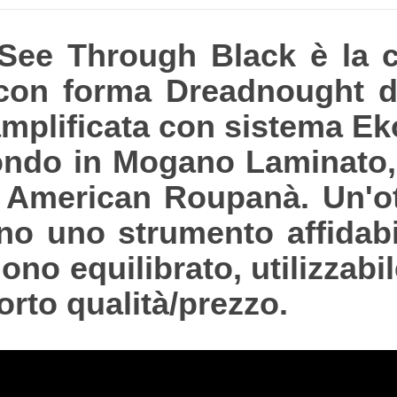
See Through Black è la ch
a con forma Dreadnought d
amplificata con sistema Ek
 fondo in Mogano Laminato
h American Roupanà. Un'o
no uno strumento affidabi
no equilibrato, utilizzabi
rto qualità/prezzo.