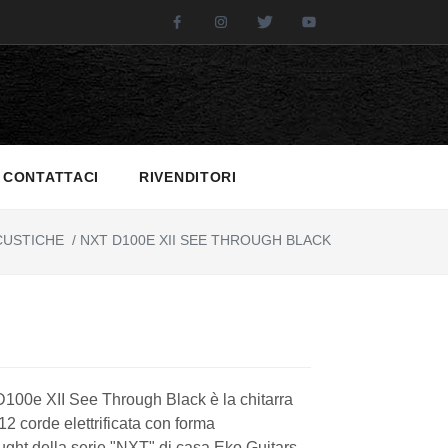
Facebook
Instagram
Twitter
Youtube
CONTATTACI
RIVENDITORI
CUSTICHE
/
NXT D100E XII SEE THROUGH BLACK
100e XII See Through Black è la chitarra
12 corde elettrificata con forma
ght della serie "NXT" di casa Eko Guitars,