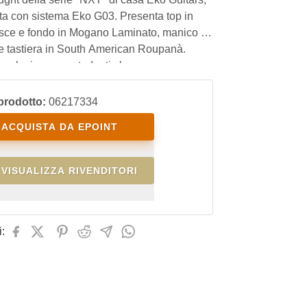
ta con sistema Eko G03. Presenta top in
asce e fondo in Mogano Laminato, manico in
 tastiera in South American Roupanà.
a soluzione per studenti che cercano uno
 affidabile, confortevole da suonare, con un
ilibrato, utilizzabile anche sul palco e con
prodotto:
06217334
 rapporto qualit
ACQUISTA DA EPOINT
VISUALIZZA RIVENDITORI
: