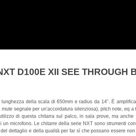
XT D100E XII SEE THROUGH 
unghezza della scala di 650mm e radius da 14". È amplificat
ute segnale per un'accordatura silenziosa), pitch note, eq a tre
tilizzo di questa chitarra sul palco, in sala prove, ma anche
 di un microfono. Le chitarre della serie NXT sono strumenti co
del dettaglio e della qualità per far sì che possano essere non