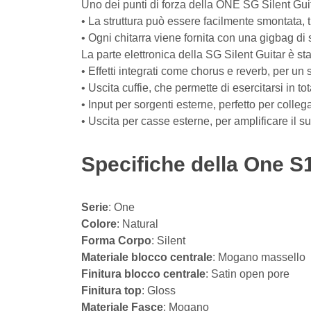
Uno dei punti di forza della ONE SG Silent Guita
• La struttura può essere facilmente smontata, 
• Ogni chitarra viene fornita con una gigbag di s
La parte elettronica della SG Silent Guitar è s
• Effetti integrati come chorus e reverb, per u
• Uscita cuffie, che permette di esercitarsi in t
• Input per sorgenti esterne, perfetto per col
• Uscita per casse esterne, per amplificare il
Specifiche della One S1
Serie
: One
Colore
: Natural
Forma Corpo
: Silent
Materiale blocco centrale
: Mogano massello
Finitura blocco centrale
: Satin open pore
Finitura top
: Gloss
Materiale Fasce
: Mogano