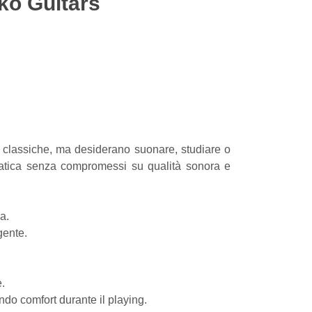
Eko Guitars
e classiche, ma desiderano suonare, studiare o
 pratica senza compromessi su qualità sonora e
a.
gente.
e.
ndo comfort durante il playing.