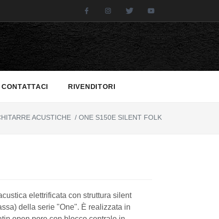
Facebook
Instagram
Twitter
Youtube
CONTATTACI
RIVENDITORI
HITARRE ACUSTICHE
/
ONE S150E SILENT FOLK
custica elettrificata con struttura silent
ssa) della serie "One". È realizzata in
satin open pore con blocco centrale in