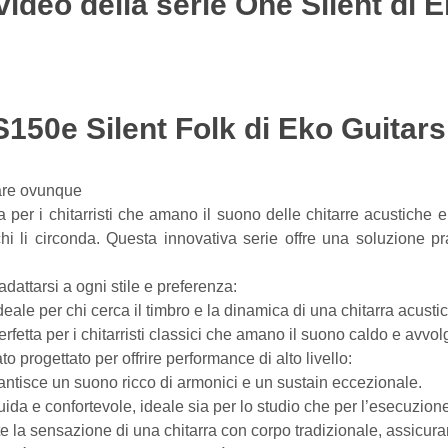
video della serie One Silent di 
150e Silent Folk di Eko Guitars
nare ovunque
 per i chitarristi che amano il suono delle chitarre acustiche 
re chi li circonda. Questa innovativa serie offre una soluzione
attarsi a ogni stile e preferenza:
ale per chi cerca il timbro e la dinamica di una chitarra acustic
fetta per i chitarristi classici che amano il suono caldo e avvol
o progettato per offrire performance di alto livello:
ntisce un suono ricco di armonici e un sustain eccezionale.
luida e confortevole, ideale sia per lo studio che per l’esecuzion
 la sensazione di una chitarra con corpo tradizionale, assicura