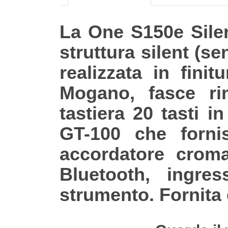
La One S150e Silent
struttura silent (s
realizzata in fini
Mogano, fasce ri
tastiera 20 tasti 
GT-100 che forni
accordatore croma
Bluetooth, ingre
strumento. Fornita 