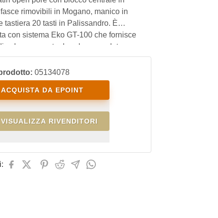
fasce rimovibili in Mogano, manico in
tastiera 20 tasti in Palissandro. È
ata con sistema Eko GT-100 che fornisce
 di volume, eq a tre bande, accordatore
, effetti di Chorus e Reverb, ingresso
, ingresso aux e uscita cuffie oltre quella
prodotto:
05134078
ento. Fornita di una como
ACQUISTA DA EPOINT
VISUALIZZA RIVENDITORI
: