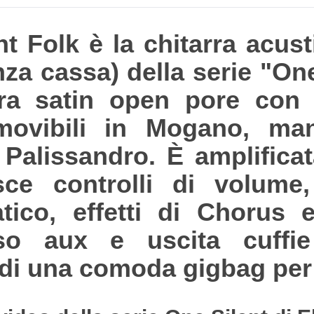
 Folk è la chitarra acusti
enza cassa) della serie "On
tura satin open pore con
movibili in Mogano, m
in Palissandro. È amplific
sce controlli di volume
tico, effetti di Chorus 
sso aux e uscita cuffie
di una comoda gigbag per i