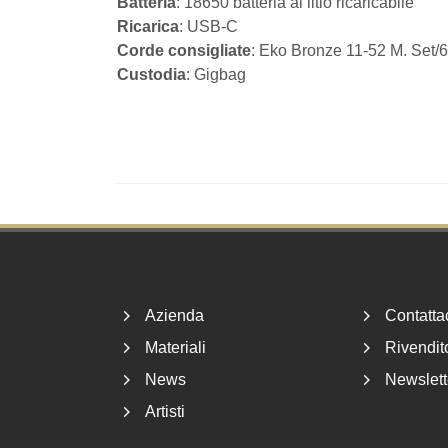
Batteria
: 18650 batteria al litio ricaricabile
Ricarica
: USB-C
Corde consigliate
: Eko Bronze 11-52 M. Set/6
Custodia
: Gigbag
Footer
Azienda
Contatta
Materiali
Rivendito
News
Newslett
Artisti