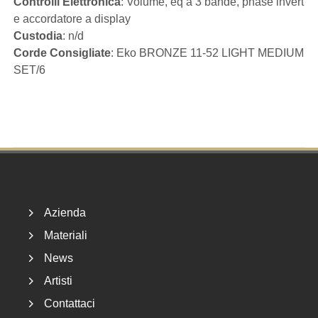
Controlli Elettronica
: Volume, eq a 3 bande, phase invert
e accordatore a display
Custodia
: n/d
Corde Consigliate
: Eko BRONZE 11-52 LIGHT MEDIUM
SET/6
Footer
Azienda
Materiali
News
Artisti
Contattaci