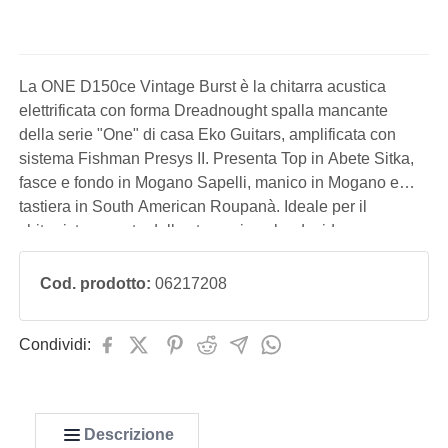
La ONE D150ce Vintage Burst è la chitarra acustica
elettrificata con forma Dreadnought spalla mancante
della serie "One" di casa Eko Guitars, amplificata con
sistema Fishman Presys II. Presenta Top in Abete Sitka,
fasce e fondo in Mogano Sapelli, manico in Mogano e
tastiera in South American Roupanà. Ideale per il
chitarrista amante dello strumming che desidera un suono
pronto per il palco o per lo studio di registrazione ad un
costo contenuto.
Cod. prodotto:
06217208
Condividi:
Descrizione