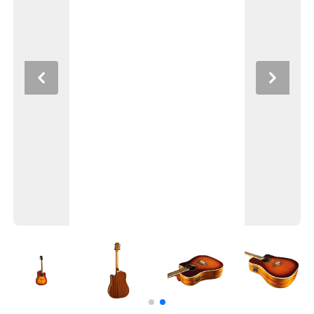
Previous
Next