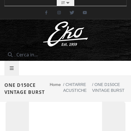
IT
Facebook
Instagram
Twitter
Youtube
ONE D150CE
Home
/
CHITARRE
/
ONE D150CE
ACUSTICHE
VINTAGE BURST
VINTAGE BURST