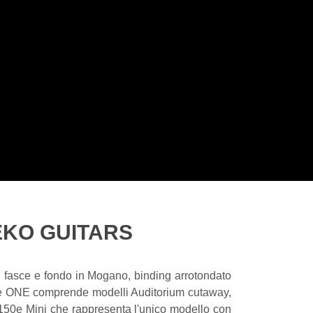
EKO GUITARS
op, fasce e fondo in Mogano, binding arrotondato
rie ONE comprende modelli Auditorium cutaway,
M150e Mini che rappresenta l'unico modello con