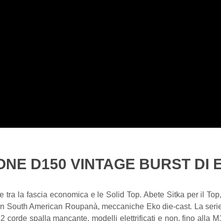
NE D150 VINTAGE BURST DI 
le tra la fascia economica e le Solid Top. Abete Sitka per il T
o in South American Roupanà, meccaniche Eko die-cast. La se
 corde spalla mancante, modelli elettrificati e non, fino alla 