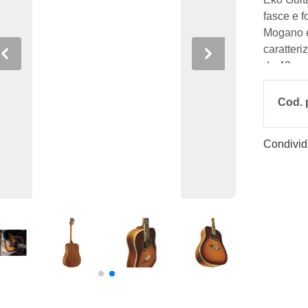
fasce e 
Mogano e
caratteriz
Previous
Next
da 43mm 
ottimo ra
per l'ese
Cod. 
Condividi