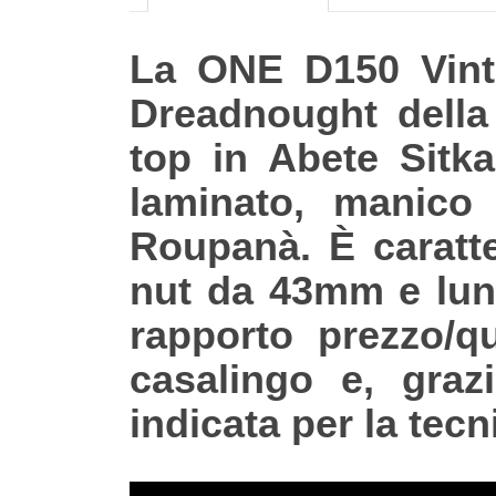
La ONE D150 Vinta
Dreadnought della
top in Abete Sitk
laminato, manico
Roupanà. È caratter
nut da 43mm e lun
rapporto prezzo/qu
casalingo e, graz
indicata per la tec