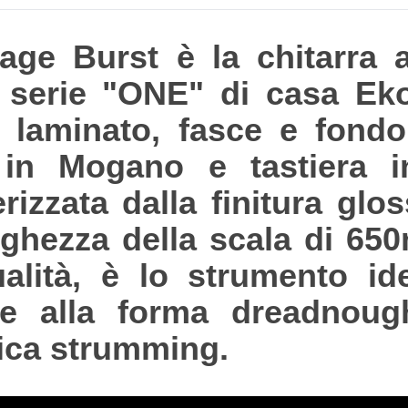
ge Burst è la chitarra 
 serie "ONE" di casa Eko
a laminato, fasce e fond
 in Mogano e tastiera 
izzata dalla finitura glos
ghezza della scala di 65
alità, è lo strumento ide
ie alla forma dreadnough
nica strumming.