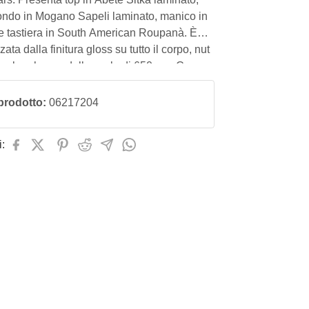
fondo in Mogano Sapeli laminato, manico in
 tastiera in South American Roupanà. È
zata dalla finitura gloss su tutto il corpo, nut
e lunghezza della scala di 650mm. Con un
pporto prezzo/qualità, è lo strumento ideale
rcizio casalingo e, grazie alla
prodotto:
06217204
: