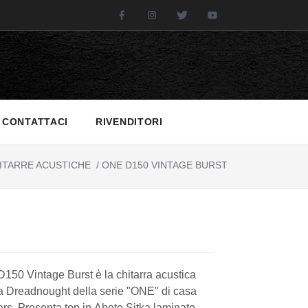
Facebook
Instagram
Twitter
Youtube
CONTATTACI
RIVENDITORI
ITARRE ACUSTICHE
/
ONE D150 VINTAGE BURST
150 Vintage Burst è la chitarra acustica
a Dreadnought della serie "ONE" di casa
rs. Presenta top in Abete Sitka laminato,