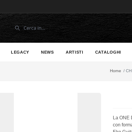
LEGACY
NEWS
ARTISTI
CATALOGHI
Home
/
CH
La ONE D
con form
Eko Guita