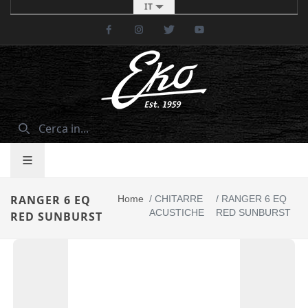
IT
Facebook
Instagram
Twitter
Youtube
RANGER 6 EQ
Home
/
CHITARRE
/
RANGER 6 EQ
ACUSTICHE
RED SUNBURST
RED SUNBURST