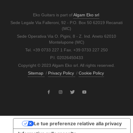
Eko Guitars is part of
Algam Eko srl
Sede Legale Via Falleroni, 92 - P.O. Box 50 62019 Recanati
(MC)
Sede Operativa Via O. Pigini, 8 - Z. Ind. Aneto 62010
Montelupone (MC)
Tel. +39 0733 227 1 Fax. +39 0733 227 250
P.I. 02026450433
Copyright © 2023 Algam Eko srl. All rights reserved.
Sitemap
/
Privacy Policy
/
Cookie Policy
Le tue preferenze relative alla privacy