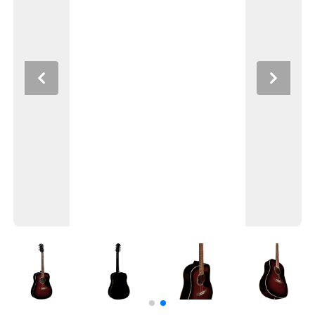
Previous
Next