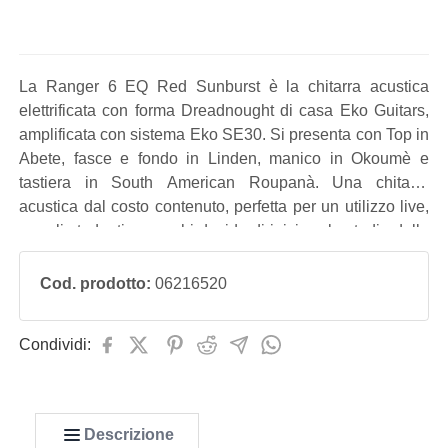
La Ranger 6 EQ Red Sunburst è la chitarra acustica
elettrificata con forma Dreadnought di casa Eko Guitars,
amplificata con sistema Eko SE30. Si presenta con Top in
Abete, fasce e fondo in Linden, manico in Okoumè e
tastiera in South American Roupanà. Una chitarra
acustica dal costo contenuto, perfetta per un utilizzo live,
per gli studenti e per chi decide di iniziare lo studio della
chitarra con uno strumento affidabile e performante.
Cod. prodotto:
06216520
Condividi:
Descrizione