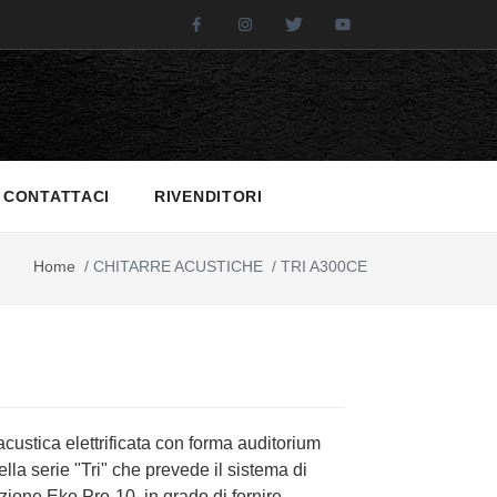
Facebook
Instagram
Twitter
Youtube
CONTATTACI
RIVENDITORI
Home
/
CHITARRE ACUSTICHE
/
TRI A300CE
acustica elettrificata con forma auditorium
lla serie "Tri" che prevede il sistema di
zione Eko Pro-10, in grado di fornire