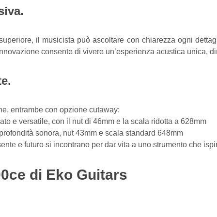
iva.
uperiore, il musicista può ascoltare con chiarezza ogni dettagli
 innovazione consente di vivere un’esperienza acustica unica, dir
te.
iche, entrambe con opzione cutaway:
ato e versatile, con il nut di 46mm e la scala ridotta a 628mm
e profondità sonora, nut 43mm e scala standard 648mm
ente e futuro si incontrano per dar vita a uno strumento che ispi
00ce di Eko Guitars