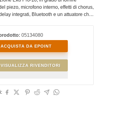
el piezo, microfono interno, effetti di chorus,
delay integrati, Bluetooth e un attuatore che
chitarra una cassa di risonanza.
prodotto:
05134080
ACQUISTA DA EPOINT
VISUALIZZA RIVENDITORI
: