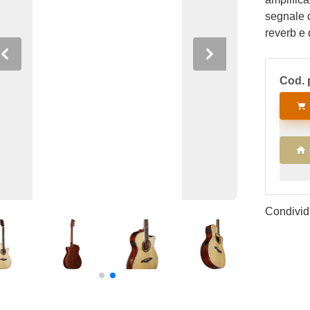
segnale d
reverb e 
rende la 
Previous
Next
Cod. 
Condividi