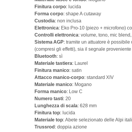
Finitura corpo
: lucida
Forma corpo
: shape A cutaway
Custodia
: non inclusa
Elettronica
: Eko Pro-10 (piezo + microfono) c
Controlli elettronica
: volume, tono, mic blend,
Sistema AGP
: tramite un attuatore è possibile
(compresi gli effetti), sia il segnale provenient
Bluetooth
: sì
Materiale tastiera
: Laurel
Finitura manico
: satin
Attacco manico-corpo
: standard XIV
Materiale manico
: Mogano
Forma manico
: Low C
Numero tasti
: 20
Lunghezza di scala
: 628 mm
Finitura top
: lucida
Materiale top
: Abete selezionato delle Alpi ita
Trussrod
: doppia azione