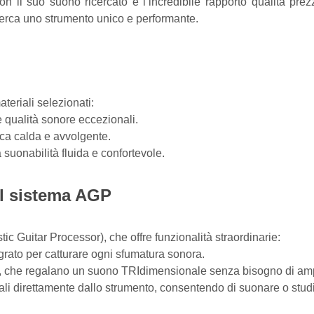
n il suo suono ricercato e l’incredibile rapporto qualità pre
i cerca uno strumento unico e performante.
teriali selezionati:
e qualità sonore eccezionali.
ca calda e avvolgente.
 suonabilità fluida e confortevole.
il sistema AGP
tic Guitar Processor), che offre funzionalità straordinarie:
grato per catturare ogni sfumatura sonora.
rb, che regalano un suono TRIdimensionale senza bisogno di amp
cali direttamente dallo strumento, consentendo di suonare o s