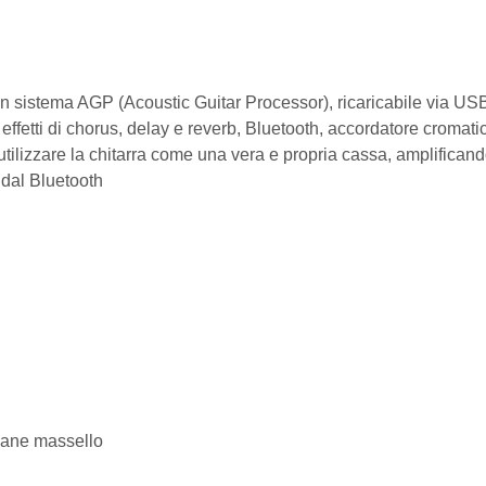
on sistema AGP (Acoustic Guitar Processor), ricaricabile via US
 effetti di chorus, delay e reverb, Bluetooth, accordatore cromati
 utilizzare la chitarra come una vera e propria cassa, amplifican
e dal Bluetooth
liane massello