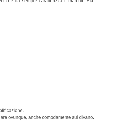
zzo che da sempre caratterizza il marchio Eko
lificazione.
tudiare ovunque, anche comodamente sul divano.