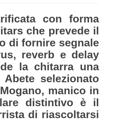
rificata con forma
itars che prevede il
o di fornire segnale
rus, reverb e delay
nde la chitarra una
n Abete selezionato
in Mogano, manico in
are distintivo è il
ista di riascoltarsi