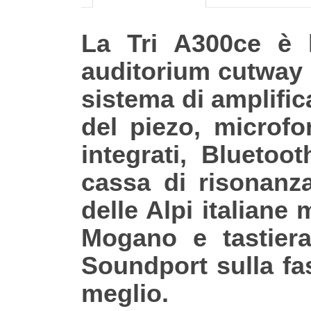
La Tri A300ce è l
auditorium cutway d
sistema di amplific
del piezo, microfo
integrati, Bluetoo
cassa di risonanza
delle Alpi italiane
Mogano e tastiera 
Soundport sulla fas
meglio.