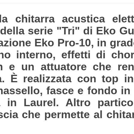
a chitarra acustica elett
ella serie "Tri" di Eko Gu
azione Eko Pro-10, in grad
no interno, effetti di cho
th e un attuatore che re
. È realizzata con top i
 massello, fasce e fondo 
in Laurel. Altro particol
cia che permette al chitarr