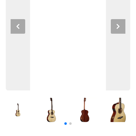
Previous
Next