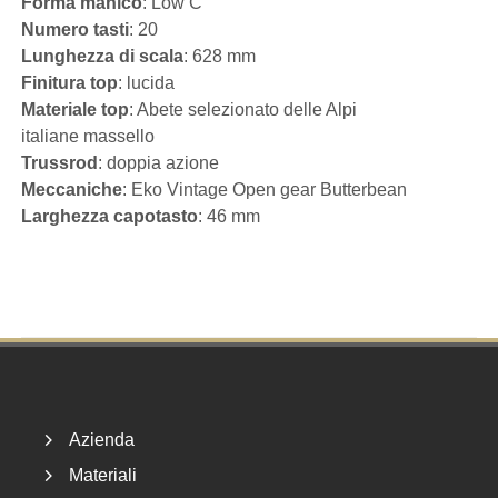
Forma manico
: Low C
Numero tasti
: 20
Lunghezza di scala
: 628 mm
Finitura top
: lucida
Materiale top
: Abete selezionato delle Alpi
italiane massello
Trussrod
: doppia azione
Meccaniche
: Eko Vintage Open gear Butterbean
Larghezza capotasto
: 46 mm
Footer
Azienda
Materiali