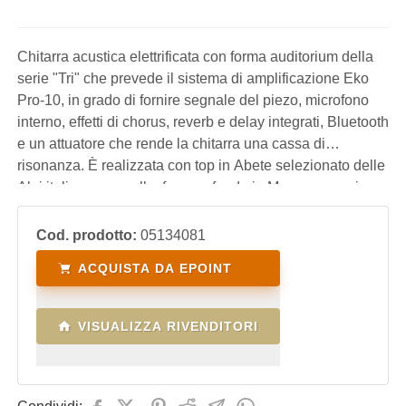
Chitarra acustica elettrificata con forma auditorium della
serie "Tri" che prevede il sistema di amplificazione Eko
Pro-10, in grado di fornire segnale del piezo, microfono
interno, effetti di chorus, reverb e delay integrati, Bluetooth
e un attuatore che rende la chitarra una cassa di
risonanza. È realizzata con top in Abete selezionato delle
Alpi italiane massello, fasce e fondo in Mogano, manico
in Mogano e tastiera in Laurel. Altro particolare distintivo è
il<
Cod. prodotto:
05134081
ACQUISTA DA EPOINT
VISUALIZZA RIVENDITORI