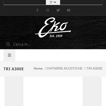
IT
Facebook
Instagram
Twitter
Youtube
TRI A300E
Home
/
CHITARRE ACUSTICHE
/
TRI A300E