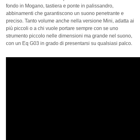
fondo in Mogano, tastiera e ponte in palissandro,
abbinamenti che garantiscono un suono penetrante e
preciso. Tanto volume anche nella versione Mini, adatta ai
più piccoli o a chi vuole portare sempre con se uno
strumento piccolo nelle dimensioni ma grande nel suono,
con un Eq G03 in grado di presentarsi su qualsiasi palco.