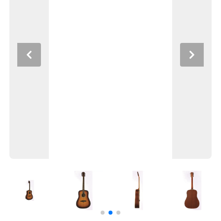
Previous
Next