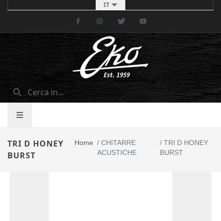
IT
Facebook
Instagram
Twitter
Youtube
TRI D HONEY
Home
/
CHITARRE
/
TRI D HONEY
ACUSTICHE
BURST
BURST