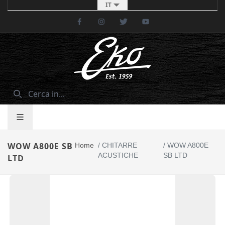
IT
Facebook
Instagram
Twitter
Youtube
WOW A800E SB
Home
/
CHITARRE
/
WOW A800E
ACUSTICHE
SB LTD
LTD