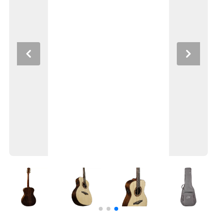
Previous
Next