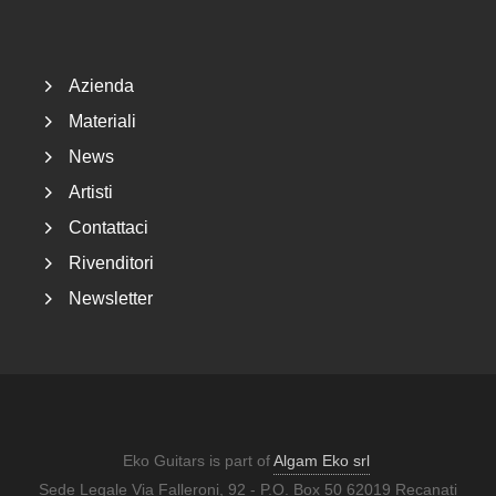
Footer
Azienda
Materiali
News
Artisti
Contattaci
Rivenditori
Newsletter
Eko Guitars is part of
Algam Eko srl
Sede Legale Via Falleroni, 92 - P.O. Box 50 62019 Recanati