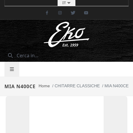
IT
Facebook
Instagram
Twitter
Youtube
MIA N400CE
Home
/
CHITARRE CLASSICHE
/
MIA N400CE