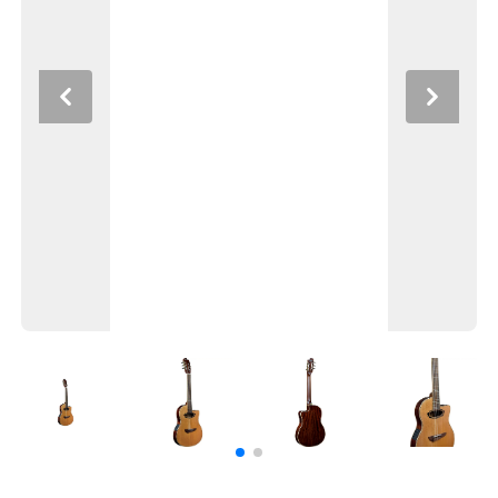
Previous
Next