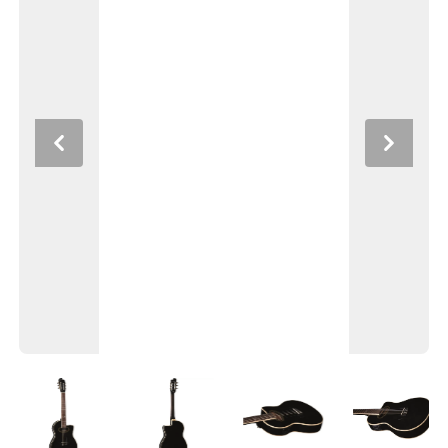
Previous
Next