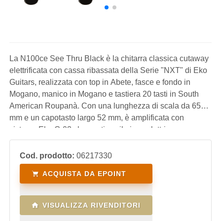
La N100ce See Thru Black è la chitarra classica cutaway
elettrificata con cassa ribassata della Serie "NXT" di Eko
Guitars, realizzata con top in Abete, fasce e fondo in
Mogano, manico in Mogano e tastiera 20 tasti in South
American Roupanà. Con una lunghezza di scala da 650
mm e un capotasto largo 52 mm, è amplificata con
sistema Eko G-03 che gestisce il piezo elettrico con
controlli di Volume, eq a 3 bande, accordatore e
inversione di fase. Uno strumento adatt
Cod. prodotto:
06217330
ACQUISTA DA EPOINT
VISUALIZZA RIVENDITORI