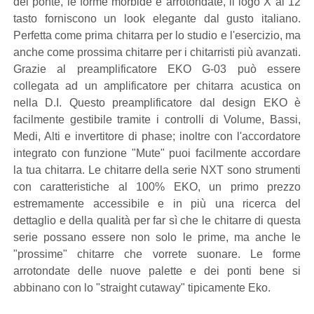
del ponte, le forme morbide e arrotondate, il logo X al 12
tasto forniscono un look elegante dal gusto italiano.
Perfetta come prima chitarra per lo studio e l'esercizio, ma
anche come prossima chitarre per i chitarristi più avanzati.
Grazie al preamplificatore EKO G-03 può essere
collegata ad un amplificatore per chitarra acustica on
nella D.I. Questo preamplificatore dal design EKO è
facilmente gestibile tramite i controlli di Volume, Bassi,
Medi, Alti e invertitore di phase; inoltre con l'accordatore
integrato con funzione "Mute" puoi facilmente accordare
la tua chitarra. Le chitarre della serie NXT sono strumenti
con caratteristiche al 100% EKO, un primo prezzo
estremamente accessibile e in più una ricerca del
dettaglio e della qualità per far sì che le chitarre di questa
serie possano essere non solo le prime, ma anche le
"prossime" chitarre che vorrete suonare. Le forme
arrotondate delle nuove palette e dei ponti bene si
abbinano con lo "straight cutaway" tipicamente Eko.