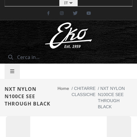
IT
Facebook
Instagram
Twitter
Youtube
NXT NYLON
Home
/
CHITARRE
/
NXT NYLON
CLASSICHE
N100CE SEE
N100CE SEE
THROUGH
THROUGH BLACK
BLACK