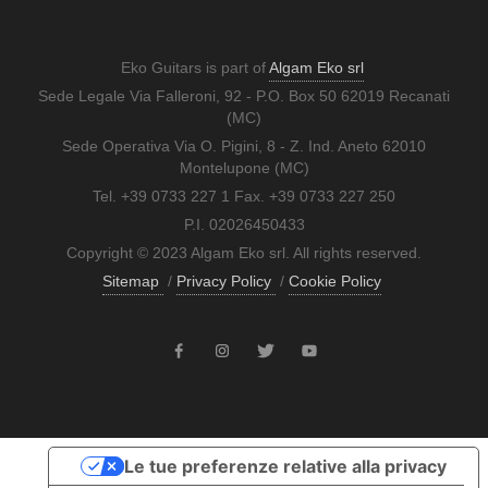
Eko Guitars is part of
Algam Eko srl
Sede Legale Via Falleroni, 92 - P.O. Box 50 62019 Recanati
(MC)
Sede Operativa Via O. Pigini, 8 - Z. Ind. Aneto 62010
Montelupone (MC)
Tel. +39 0733 227 1 Fax. +39 0733 227 250
P.I. 02026450433
Copyright © 2023 Algam Eko srl. All rights reserved.
Sitemap
/
Privacy Policy
/
Cookie Policy
Le tue preferenze relative alla privacy