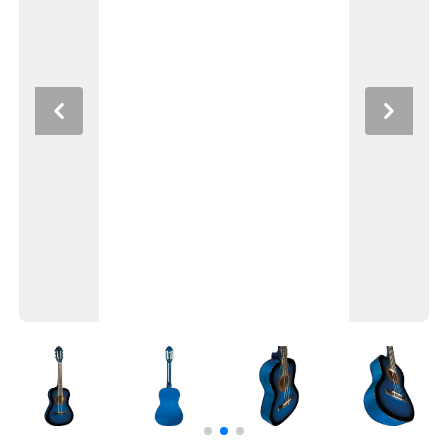
Previous
Next