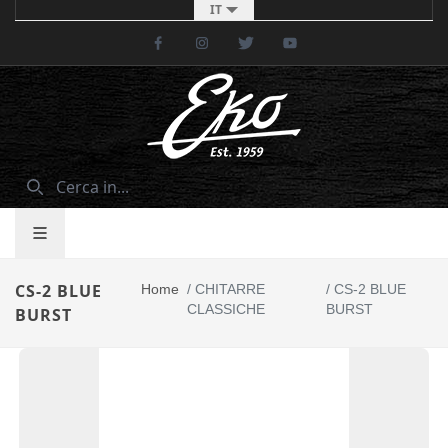
IT
Facebook
Instagram
Twitter
Youtube
CS-2 BLUE
Home
/
CHITARRE
/
CS-2 BLUE
CLASSICHE
BURST
BURST