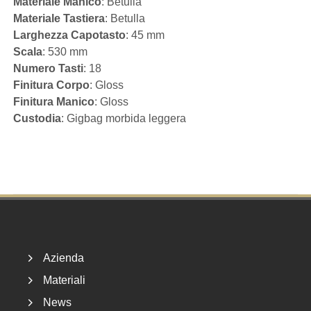
Materiale Manico
: Betulla
Materiale Tastiera
: Betulla
Larghezza Capotasto
: 45 mm
Scala
: 530 mm
Numero Tasti
: 18
Finitura Corpo
: Gloss
Finitura Manico
: Gloss
Custodia
: Gigbag morbida leggera
Footer
Azienda
Materiali
News