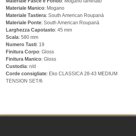
Materiale Fasce e Fondo
: Mogano laminato
Materiale Manico
: Mogano
Materiale Tastiera
: South American Roupanà
Materiale Ponte
: South American Roupanà
Larghezza Capotasto
: 45 mm
Scala
: 580 mm
Numero Tasti
: 19
Finitura Corpo
: Gloss
Finitura Manico
: Gloss
Custodia
: n/d
Corde consigliate
: Eko CLASSICA 28-43 MEDIUM
TENSION SET/6
Footer