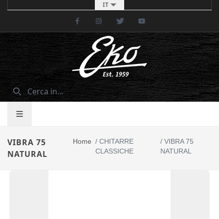
IT
Facebook
Instagram
Twitter
Youtube
VIBRA 75
Home
/
CHITARRE
/
VIBRA 75
CLASSICHE
NATURAL
NATURAL