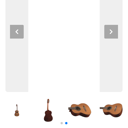
Previous
Next