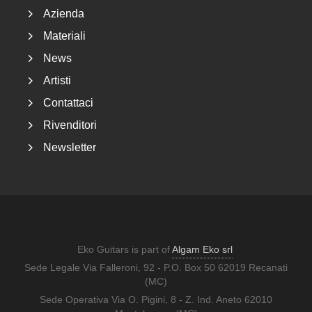
Azienda
Materiali
News
Artisti
Contattaci
Rivenditori
Newsletter
Eko Guitars is part of
Algam Eko srl
Sede Legale Via Falleroni, 92 - P.O. Box 50 62019 Recanati
(MC)
Sede Operativa Via O. Pigini, 8 - Z. Ind. Aneto 62010