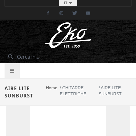
IT
Facebook
Instagram
Twitter
Youtube
AIRE LITE
Home
/
CHITARRE
/
AIRE LITE
ELETTRICHE
SUNBURST
SUNBURST