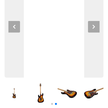
Previous
Next