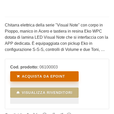
Chitarra elettrica della serie "Visual Note" con corpo in
Pioppo, manico in Acero e tastiera in resina Eko WPC
dotata di lamina LED Visual Note che si interfaccia con la
APP dedicata. È equipaggiata con pickup Eko in
configurazione S-S-S, controlli di Volume e due Toni,
switch blade a 5 vie e ponte con leva tremolo. Nell'APP ci
sono video lezioni, esercizi, accordatore, scale e arpeggi
Cod. prodotto:
06100003
che vengono trasferiti in tempo reale direttamente sui LED
della tastiera per guidare l'utente nell'apprendimento in
ACQUISTA DA EPOINT
modo divertente.
VISUALIZZA RIVENDITORI