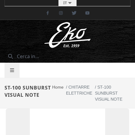
IT
Facebook
Instagram
Twitter
Youtube
ST-100 SUNBURST
Home
/
CHITARRE
/
ST-100
ELETTRICHE
SUNBURST
VISUAL NOTE
VISUAL NOTE