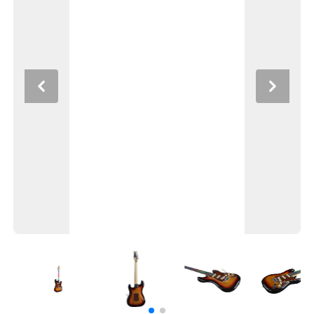
Previous
Next