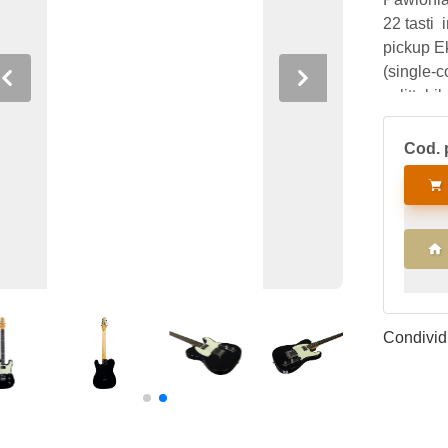
22 tasti
pickup E
(single-c
Previous
Next
splittabi
switch a 
Cod. 
Condividi