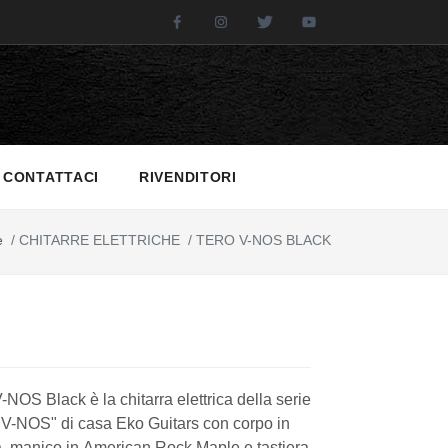
Facebook
Instagram
Twitter
Youtube
CONTATTACI
RIVENDITORI
e
/
CHITARRE ELETTRICHE
/
TERO V-NOS BLACK
-NOS Black è la chitarra elettrica della serie
 V-NOS" di casa Eko Guitars con corpo in
, manico in American Rock Maple e tastiera