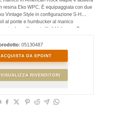
 in resina Eko WPC. È equipaggiata con due
ko Vintage Style in configurazione S-H
oil al ponte e humbucker al manico
le a single-coil), controlli di Volume e Tono e
3 vie.
prodotto:
05130487
ACQUISTA DA EPOINT
VISUALIZZA RIVENDITORI
: