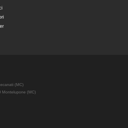
ci
ri
er
Recanati (MC)
010 Montelupone (MC)