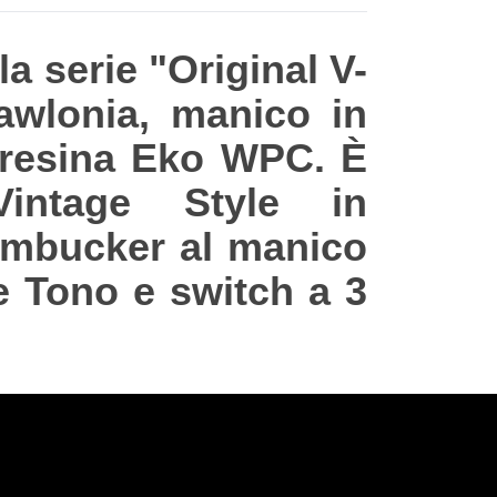
la serie "Original V-
wlonia, manico in
 resina Eko WPC. È
intage Style in
humbucker al manico
 e Tono e switch a 3