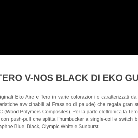
ERO V-NOS BLACK DI EKO G
inali Eko Aire e Tero in varie colorazioni e caratterizzati da
eristiche avvicinabili al Frassino di palude) che regala gra
PC (Wood Polymers Composites). Per la parte elettronica la Te
 con push-pull che splitta l'humbucker a single-coil e switch 
: Daphne Blue, Black, Olympic White e Sunburst.