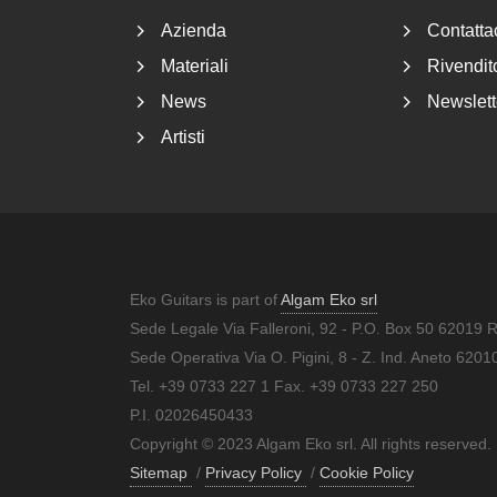
Azienda
Contatta
Materiali
Rivendito
News
Newslett
Artisti
Eko Guitars is part of
Algam Eko srl
Sede Legale Via Falleroni, 92 - P.O. Box 50 62019 
Sede Operativa Via O. Pigini, 8 - Z. Ind. Aneto 62
Tel. +39 0733 227 1 Fax. +39 0733 227 250
P.I. 02026450433
Copyright © 2023 Algam Eko srl. All rights reserved.
Sitemap
/
Privacy Policy
/
Cookie Policy