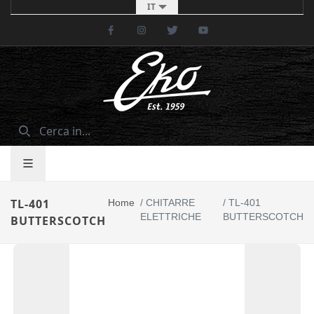
IT
Facebook
Instagram
Twitter
Youtube
TL-401
Home
/
CHITARRE
/
TL-401
ELETTRICHE
BUTTERSCOTCH
BUTTERSCOTCH