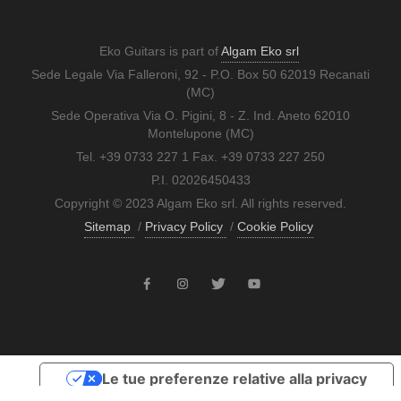
Eko Guitars is part of
Algam Eko srl
Sede Legale Via Falleroni, 92 - P.O. Box 50 62019 Recanati
(MC)
Sede Operativa Via O. Pigini, 8 - Z. Ind. Aneto 62010
Montelupone (MC)
Tel. +39 0733 227 1 Fax. +39 0733 227 250
P.I. 02026450433
Copyright © 2023 Algam Eko srl. All rights reserved.
Sitemap
/
Privacy Policy
/
Cookie Policy
Le tue preferenze relative alla privacy