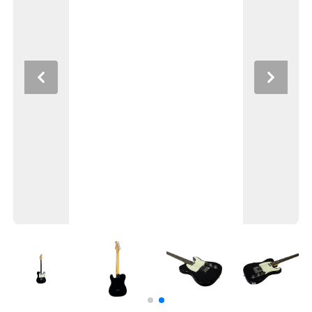
Previous
Next