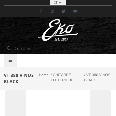
IT
Facebook
Instagram
Twitter
Youtube
VT-380 V-NOS
Home
/
CHITARRE
/
VT-380 V-NOS
ELETTRICHE
BLACK
BLACK