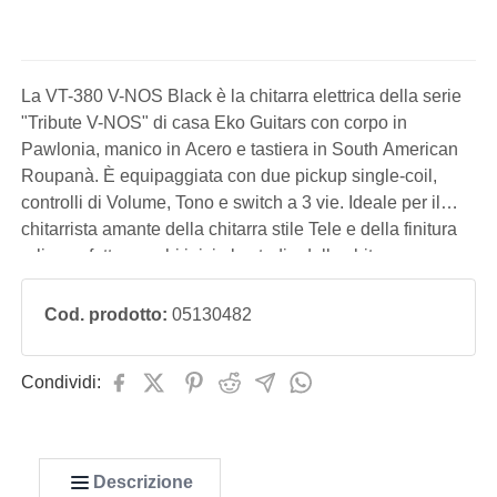
La VT-380 V-NOS Black è la chitarra elettrica della serie
"Tribute V-NOS" di casa Eko Guitars con corpo in
Pawlonia, manico in Acero e tastiera in South American
Roupanà. È equipaggiata con due pickup single-coil,
controlli di Volume, Tono e switch a 3 vie. Ideale per il
chitarrista amante della chitarra stile Tele e della finitura
relic, perfetta per chi inizia lo studio della chitarra ma
performante anche sul palco.
Cod. prodotto:
05130482
Condividi:
Descrizione