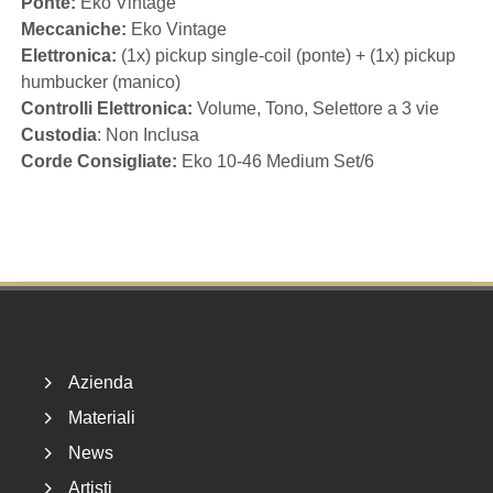
Ponte:
Eko Vintage
Meccaniche:
Eko Vintage
Elettronica:
(1x) pickup single-coil (ponte) + (1x) pickup
humbucker (manico)
Controlli Elettronica:
Volume, Tono, Selettore a 3 vie
Custodia
: Non Inclusa
Corde Consigliate:
Eko 10-46 Medium Set/6
Footer
Azienda
Materiali
News
Artisti