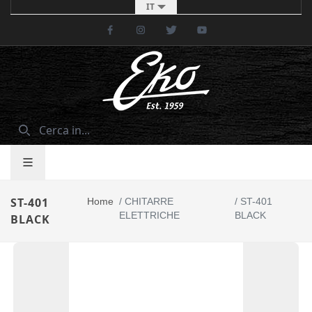
IT
Facebook
Instagram
Twitter
Youtube
ST-401
Home
/
CHITARRE
/
ST-401
ELETTRICHE
BLACK
BLACK