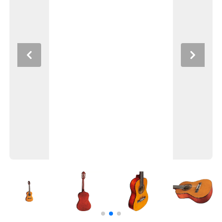
Previous
Next