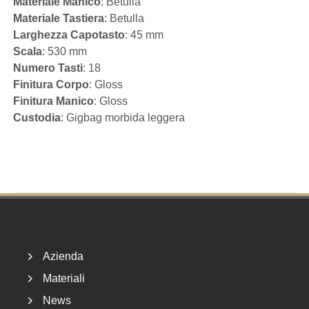
Materiale Manico
: Betulla
Materiale Tastiera
: Betulla
Larghezza Capotasto
: 45 mm
Scala
: 530 mm
Numero Tasti
: 18
Finitura Corpo
: Gloss
Finitura Manico
: Gloss
Custodia
: Gigbag morbida leggera
Footer
Azienda
Materiali
News