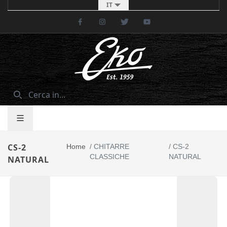
IT
Facebook
Instagram
Twitter
Youtube
CS-2
Home
/
CHITARRE
/
CS-2
CLASSICHE
NATURAL
NATURAL