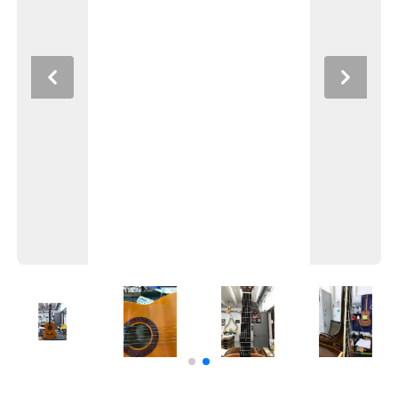
Previous
Next