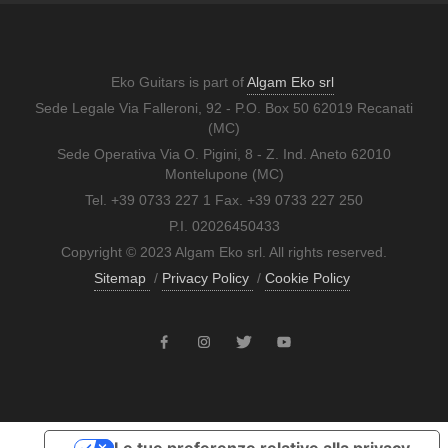
Eko Guitars is part of
Algam Eko srl
Sede Legale Via Falleroni, 92 - P.O. Box 50 62019 Recanati
(MC)
Sede Operativa Via O. Pigini, 8 - Z. Ind. Aneto 62010
Montelupone (MC)
Tel. +39 0733 227 1 Fax. +39 0733 227 250
P.I. 02026450433
Copyright © 2023 Algam Eko srl. All rights reserved.
Sitemap
/
Privacy Policy
/
Cookie Policy