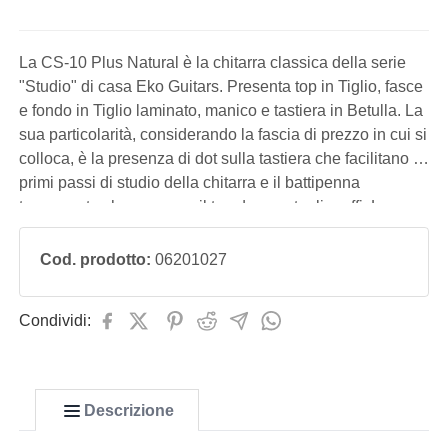
La CS-10 Plus Natural è la chitarra classica della serie
"Studio" di casa Eko Guitars. Presenta top in Tiglio, fasce
e fondo in Tiglio laminato, manico e tastiera in Betulla. La
sua particolarità, considerando la fascia di prezzo in cui si
colloca, è la presenza di dot sulla tastiera che facilitano i
primi passi di studio della chitarra e il battipenna
trasparente che preserva il top da eventuali graffi. Lo
strumento ideale per iniziare lo studio della chitarra,
Cod. prodotto:
06201027
Condividi:
Descrizione