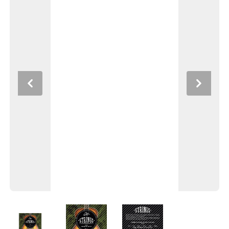
Previous
Next