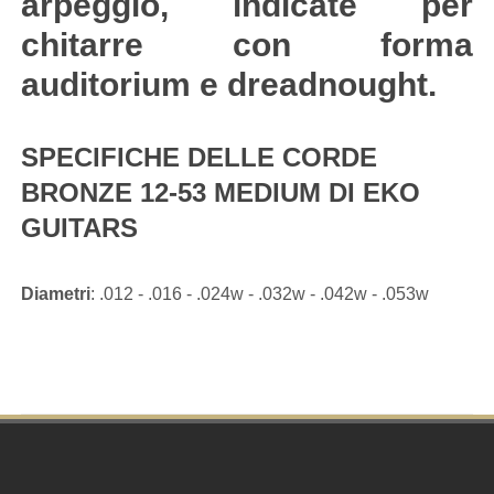
arpeggio, indicate per
chitarre con forma
auditorium e dreadnought.
SPECIFICHE DELLE CORDE
BRONZE 12-53 MEDIUM DI EKO
GUITARS
Diametri
: .012 - .016 - .024w - .032w - .042w - .053w
Footer