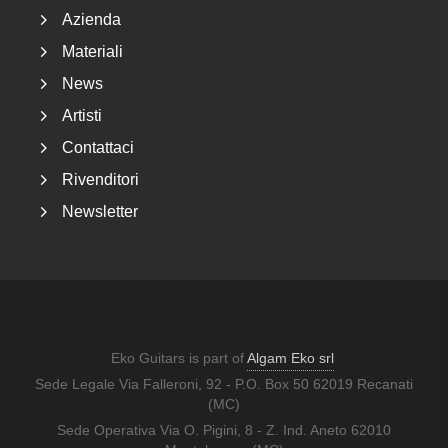
Azienda
Materiali
News
Artisti
Contattaci
Rivenditori
Newsletter
Eko Guitars is part of
Algam Eko srl
Sede Legale Via Falleroni, 92 - P.O. Box 50 62019 Recanati
(MC)
Sede Operativa Via O. Pigini, 8 - Z. Ind. Aneto 62010