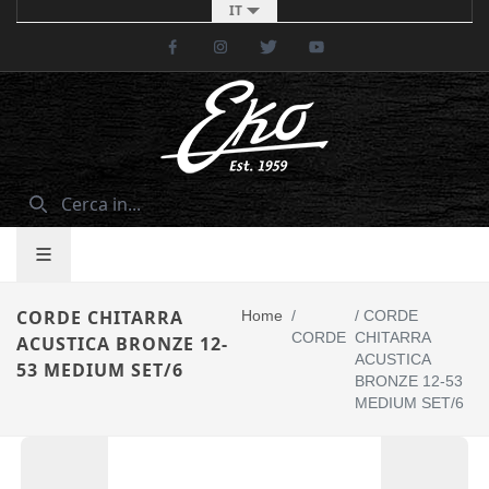
IT
Facebook
Instagram
Twitter
Youtube
CORDE CHITARRA
Home
/
/
CORDE
CORDE
CHITARRA
ACUSTICA BRONZE 12-
ACUSTICA
53 MEDIUM SET/6
BRONZE 12-53
MEDIUM SET/6