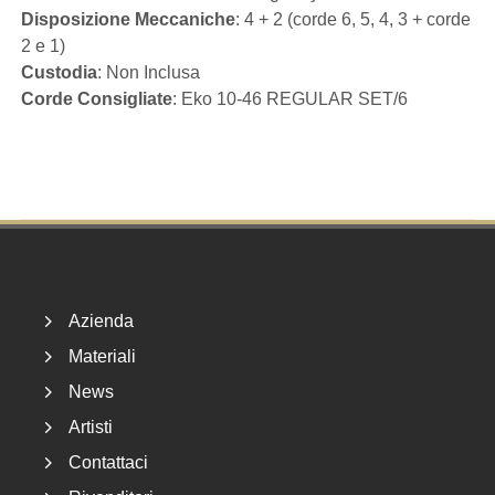
Disposizione Meccaniche
: 4 + 2 (corde 6, 5, 4, 3 + corde
2 e 1)
Custodia
: Non Inclusa
Corde Consigliate
: Eko 10-46 REGULAR SET/6
Footer
Azienda
Materiali
News
Artisti
Contattaci