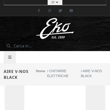
IT
Facebook
Instagram
Twitter
Youtube
AIRE V-NOS
Home
/
CHITARRE
/
AIRE V-NOS
ELETTRICHE
BLACK
BLACK