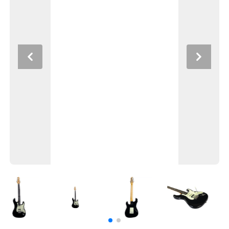
Previous
Next