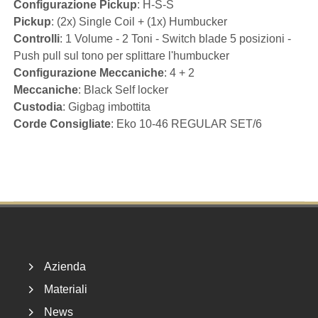
Configurazione Pickup
: H-S-S
Pickup
: (2x) Single Coil + (1x) Humbucker
Controlli
: 1 Volume - 2 Toni - Switch blade 5 posizioni -
Push pull sul tono per splittare l'humbucker
Configurazione Meccaniche
: 4 + 2
Meccaniche
: Black Self locker
Custodia
: Gigbag imbottita
Corde Consigliate
: Eko 10-46 REGULAR SET/6
Footer
Azienda
Materiali
News