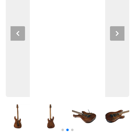
Previous
Next