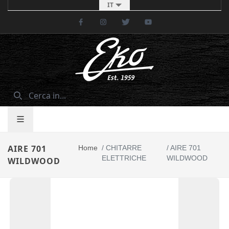
IT
Facebook
Instagram
Twitter
Youtube
AIRE 701
Home
/
CHITARRE
/
AIRE 701
ELETTRICHE
WILDWOOD
WILDWOOD