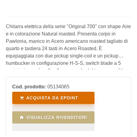
Chitarra elettrica della serie "Original 700" con shape Aire
e in colorazione Natural roasted. Presenta corpo in
Pawlonia, manico in Acero americano roasted tagliato di
quarto e tastiera 24 tasti in Acero Roasted. È
equipaggiata con due pickup single-coil e un pickup
humbucker in configurazione H-S-S, switch blade a 5
posizioni e push pull sulla manopola del tono per splittare
l' humbucker. Monta un ponte EKO Steel HRC57 Tremolo
black con leva tremolo e meccaniche autobloccanti nere.
Cod. prodotto:
05134065
ACQUISTA DA EPOINT
VISUALIZZA RIVENDITORI