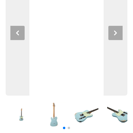
Previous
Next