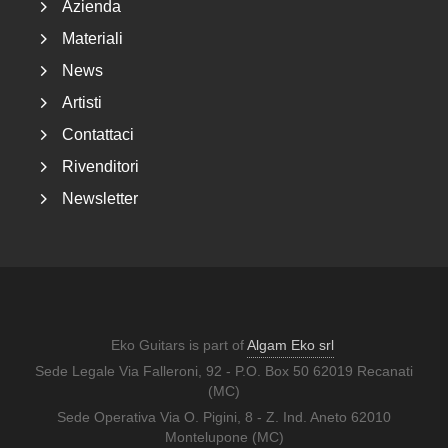
Azienda
Materiali
News
Artisti
Contattaci
Rivenditori
Newsletter
Eko Guitars is part of
Algam Eko srl
Sede Legale Via Falleroni, 92 - P.O. Box 50 62019 Recanati
(MC)
Sede Operativa Via O. Pigini, 8 - Z. Ind. Aneto 62010
Montelupone (MC)