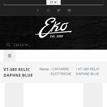
IT
Facebook
Instagram
Twitter
Youtube
VT-380 RELIC
Home
/
CHITARRE
/
VT-380 RELIC
ELETTRICHE
DAPHNE BLUE
DAPHNE BLUE